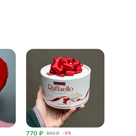
770 ₽
850 ₽
-9%