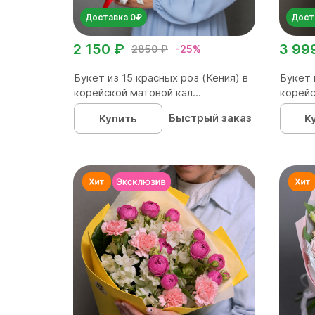
Доставка 0₽
Дост
2 150 ₽
3 99
2850 ₽
-25%
Букет из 15 красных роз (Кения) в
Букет 
корейской матовой кал...
корейс
Быстрый заказ
Купить
К