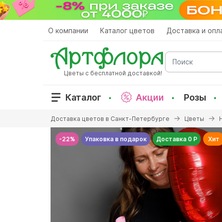
Перейти
к
основному
О компании
Каталог цветов
Доставка и опл
содержанию
Поиск
Цветы с бесплатной доставкой!
Каталог
Акции
Розы
Вы
Доставка цветов в Санкт-Петербурге
Цветы
здесь
-22%
Упаковка в подарок
Доставка 0 Р
Хит