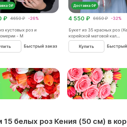
авка 0₽
Доставка 0₽
0 ₽
4 550 ₽
4650 ₽
-26%
6650 ₽
-32%
из кустовых роз и
Букет из 35 красных роз (Ке
омерии - М
корейской матовой кал...
Быстрый заказ
Быстрый
упить
Купить
₽
 15 белых роз Кения (50 см) в ко