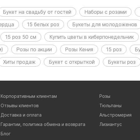
азделах:
Букет на свадьбу от гостей
Наборы с розами
сердца
15 белых роз
Букеты для молодоженов
15 роз 50 см
Купить цветы в киберпонедельник
м)
Розы по акции
Розы Кения
15 роз
Б
Хиты продаж
Букет с открыткой
Букеты роз
Корпоративным клиентам
Розы
Отзывы клиентов
Тюльпаны
Доставка и оплата
Альстромерия
Гарантии, политика обмена и возврата
Лизиантус
Блог