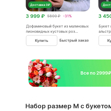
Доставка 0₽
Дост
3 999 ₽
3 45
5800 ₽
-31%
Дофаминовый букет из малиновых
Букет 
пионовидных кустовых роз...
альстр
Быстрый заказ
Купить
К
Все по 2999
Набор размер M с букетом