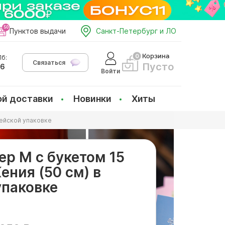
Пунктов выдачи
Санкт-Петербург и ЛО
Корзина
б:
Связаться
Пусто
66
Войти
ой доставки
Новинки
Хиты
рейской упаковке
ер M с букетом 15
ения (50 см) в
упаковке