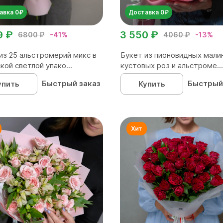
авка 0₽
Доставка 0₽
9 ₽
3 550 ₽
6800 ₽
-41%
4060 ₽
-13%
из 25 альстромерий микс в
Букет из пионовидных мали
кой светлой упако...
кустовых роз и альстроме...
Быстрый заказ
Быстрый
упить
Купить