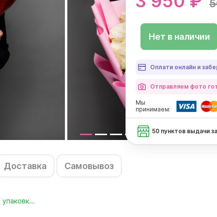
3 950 ₽
5
Нет в наличии
Оплати онлайн и забе
Отправляем фото гот
Мы
принимаем:
50 пунктов выдачи з
Доставка
Самовывоз
упаковк...