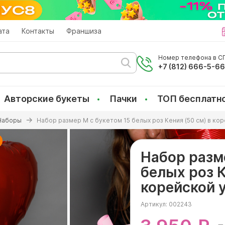
ата
Контакты
Франшиза
Номер телефона в СП
+7 (812) 666-5-6
Авторские букеты
Пачки
ТОП бесплатн
Наборы
Набор размер M с букетом 15 белых роз Кения (50 см) в ко
Набор разм
белых роз К
корейской 
Артикул:
002243