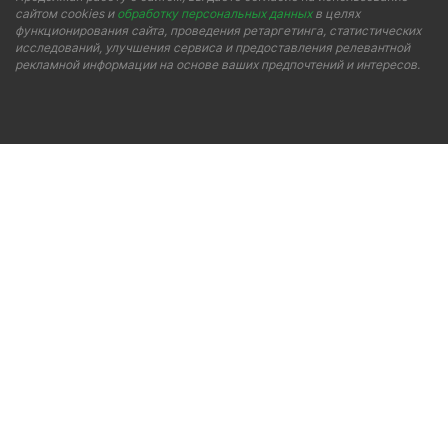
сайтом cookies и
обработку персональных данных
в целях
функционирования сайта, проведения ретаргетинга, статистических
исследований, улучшения сервиса и предоставления релевантной
рекламной информации на основе ваших предпочтений и интересов.