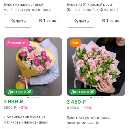
Букет из пионовидных
Букет из 51 красной розы
малиновых кустовых роз и
(Кения) в корейской матовой
альстроме...
уп...
В 1 клик
В 1 клик
Купить
Купить
Доставка 0₽
Доставка 0₽
3 999 ₽
3 450 ₽
5800 ₽
-31%
4650 ₽
-26%
Дофаминовый букет из
Букет из кустовых роз и
малиновых пионовидных
альстромерии - М
кустовых роз...