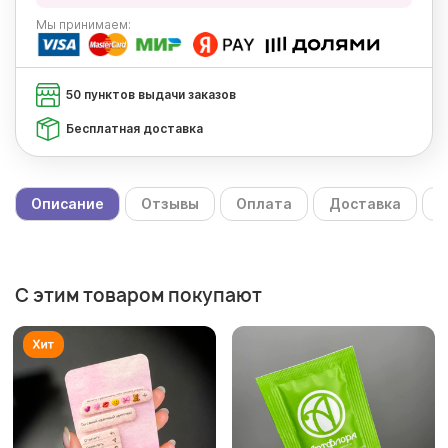
Мы
принимаем:
50 пунктов выдачи заказов
Бесплатная доставка
Описание
Отзывы
Оплата
Доставка
С
С этим товаром покупают