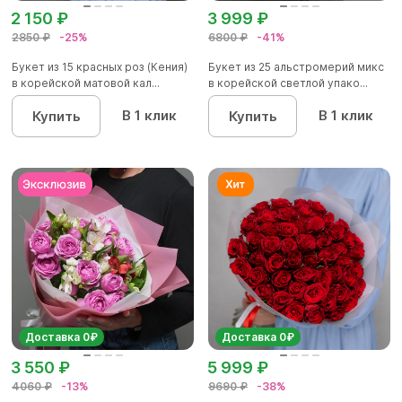
2 150 ₽
3 999 ₽
2850 ₽
-25%
6800 ₽
-41%
Букет из 15 красных роз (Кения)
Букет из 25 альстромерий микс
в корейской матовой кал...
в корейской светлой упако...
В 1 клик
В 1 клик
Купить
Купить
Доставка 0₽
Доставка 0₽
3 550 ₽
5 999 ₽
4060 ₽
-13%
9690 ₽
-38%