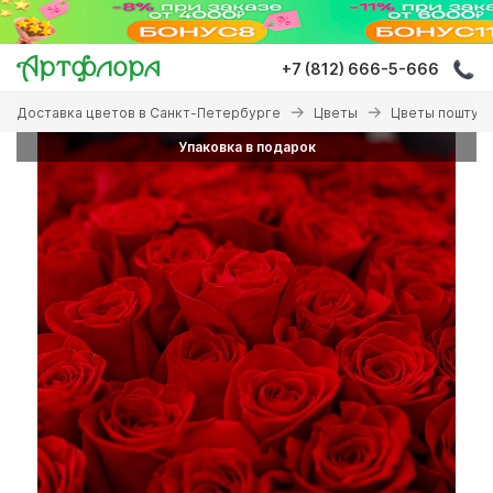
Перейти
к
основному
+7 (812) 666-5-666
содержанию
Вы
Доставка цветов в Санкт-Петербурге
Цветы
Цветы поштуч
здесь
Упаковка в подарок