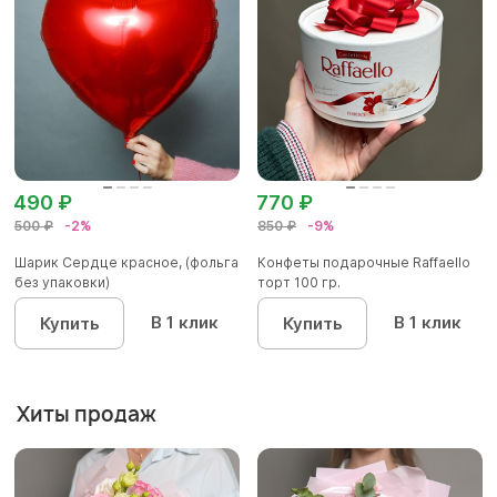
490 ₽
770 ₽
500 ₽
-2%
850 ₽
-9%
Шарик Сердце красное, (фольга
Конфеты подарочные Raffaello
без упаковки)
торт 100 гр.
В 1 клик
В 1 клик
Купить
Купить
Хиты продаж