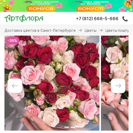
Перейти
к
основному
+7 (812) 666-5-666
содержанию
Вы
Доставка цветов в Санкт-Петербурге
Цветы
Цветы поштуч
здесь
-36%