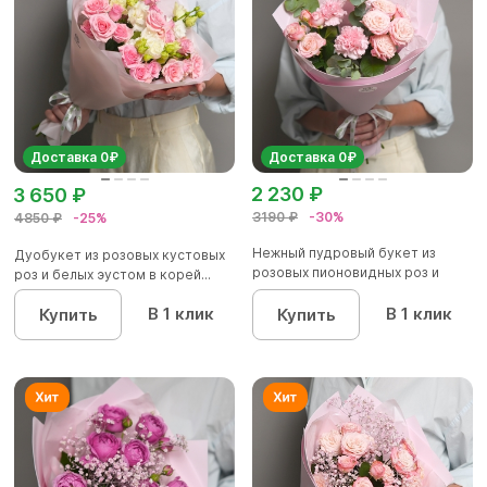
Доставка 0₽
Доставка 0₽
2 230 ₽
3 650 ₽
3190 ₽
-30%
4850 ₽
-25%
Нежный пудровый букет из
Дуобукет из розовых кустовых
розовых пионовидных роз и
роз и белых эустом в корей...
диан...
В 1 клик
В 1 клик
Купить
Купить