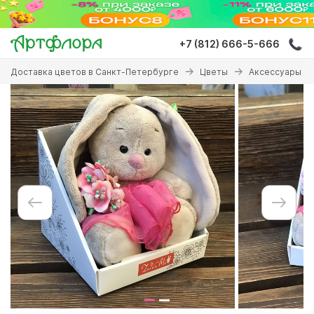
Перейти
к
основному
+7 (812) 666-5-666
содержанию
Вы
Доставка цветов в Санкт-Петербурге
Цветы
Аксессуары к 
здесь