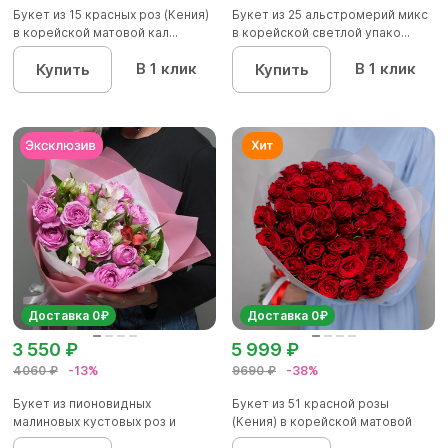
Букет из 15 красных роз (Кения)
Букет из 25 альстромерий микс
в корейской матовой кал...
в корейской светлой упако...
В 1 клик
В 1 клик
Купить
Купить
Доставка 0₽
Доставка 0₽
3 550 ₽
5 999 ₽
4060 ₽
-13%
9690 ₽
-38%
Букет из пионовидных
Букет из 51 красной розы
малиновых кустовых роз и
(Кения) в корейской матовой
альстроме...
уп...