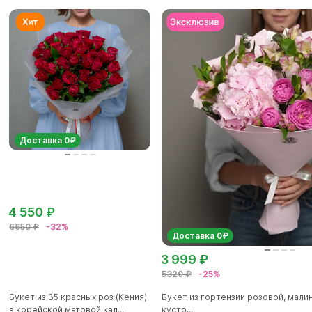
Доставка 0₽
4 550 ₽
6650 ₽
-32%
Доставка 0₽
3 999 ₽
5320 ₽
-25%
Букет из 35 красных роз (Кения)
Букет из гортензии розовой, мал
в корейской матовой кал...
кусто...