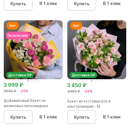
В 1 клик
В 1 клик
Купить
Купить
Доставка 0₽
Доставка 0₽
3 999 ₽
3 450 ₽
5800 ₽
-31%
4650 ₽
-26%
Дофаминовый букет из
Букет из кустовых роз и
малиновых пионовидных
альстромерии - М
кустовых роз...
В 1 клик
В 1 клик
Купить
Купить