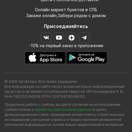
Онлайн маркет букетов в СПБ
Закажи онлайн,Забери рядом с домом
Присоединяйтесь
-10% на первый заказ в приложении
© 2026 Артфлора. Все права защищены.
Вся информация на сайте несет исключительно информационный
характер и не является публичной офертой. ИП Пономарева Н. В.
ИНН 780202390508 ОГРН 320784700288152
Продолжая работу с сайтом, вы даете согласие на использование
сайтом cookies и
обработку персональных данных
в целях
функционирования сайта, проведения ретаргетинга, статистических
исследований, улучшения сервиса и предоставления релевантной
рекламной информации на основе ваших предпочтений и интересов.