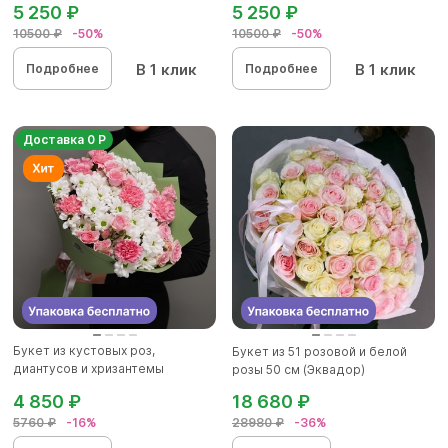
5 250 ₽
5 250 ₽
10500 ₽
-50%
10500 ₽
-50%
В 1 клик
В 1 клик
Подробнее
Подробнее
Доставка 0 Р
Букет из кустовых роз,
Букет из 51 розовой и белой
диантусов и хризантемы
розы 50 см (Эквадор)
кустовой...
4 850 ₽
18 680 ₽
5760 ₽
-16%
28980 ₽
-36%