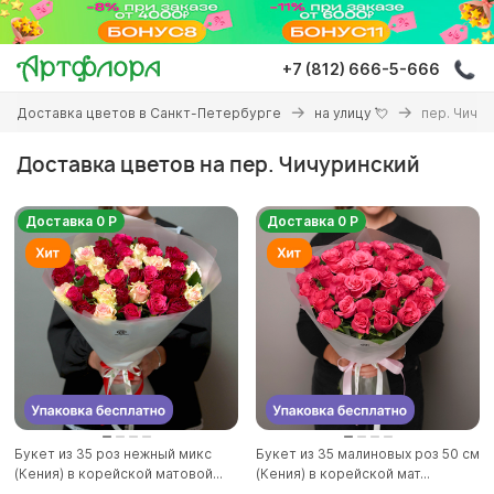
Перейти
к
основному
+7 (812) 666-5-666
содержанию
Вы
Доставка цветов в Санкт-Петербурге
на улицу 💘
пер. Чичу
здесь
Доставка цветов на пер. Чичуринский
Доставка 0 Р
Доставка 0 Р
Букет из 35 роз нежный микс
Букет из 35 малиновых роз 50 см
(Кения) в корейской матовой...
(Кения) в корейской мат...