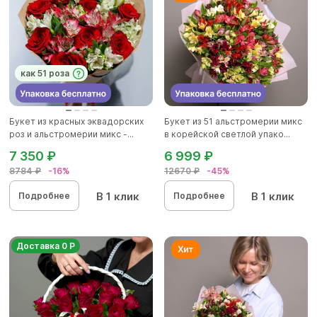
как 51 роза
Букет из красных эквадорских
Букет из 51 альстромерии микс
роз и альстромерии микс -...
в корейской светлой упако...
7 350 ₽
6 999 ₽
8784 ₽
-16%
12670 ₽
-45%
В 1 клик
В 1 клик
Подробнее
Подробнее
Доставка 0 Р