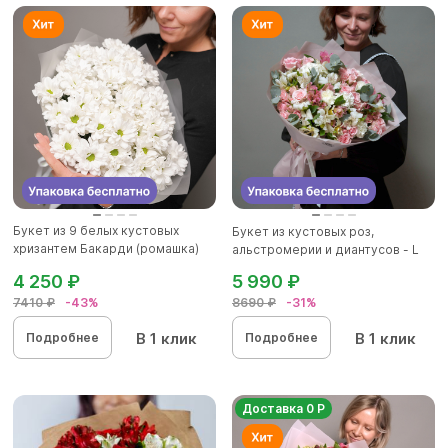
Букет из 9 белых кустовых
Букет из кустовых роз,
хризантем Бакарди (ромашка)
альстромерии и диантусов - L
в...
4 250 ₽
5 990 ₽
7410 ₽
-43%
8690 ₽
-31%
В 1 клик
В 1 клик
Подробнее
Подробнее
Доставка 0 Р