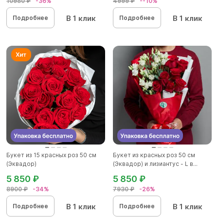
10980 ₽
-36%
4999 ₽
--10%
В 1 клик
В 1 клик
Подробнее
Подробнее
Букет из 15 красных роз 50 см
Букет из красных роз 50 см
(Эквадор)
(Эквадор) и лизиантус - L в...
5 850 ₽
5 850 ₽
8900 ₽
-34%
7930 ₽
-26%
В 1 клик
В 1 клик
Подробнее
Подробнее