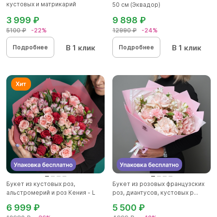
кустовых и матрикарий
50 см (Эквадор)
(ромашек...
3 999 ₽
9 898 ₽
5100 ₽
-22%
12990 ₽
-24%
В 1 клик
В 1 клик
Подробнее
Подробнее
Букет из кустовых роз,
Букет из розовых французских
альстромерий и роз Кения - L
роз, диантусов, кустовых р...
6 999 ₽
5 500 ₽