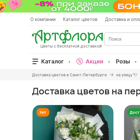
Перейти
к
основному
О компании
Каталог цветов
Доставка и опл
содержанию
Поиск
Цветы с бесплатной доставкой!
Каталог
Акции
Розы
Вы
Доставка цветов в Санкт-Петербурге
на улицу 💘
здесь
Доставка цветов на пе
Дост