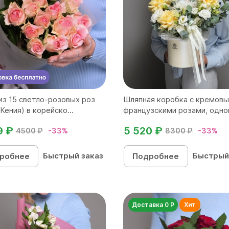
из 15 светло-розовых роз
Шляпная коробка с кремов
Кения) в корейско...
французскими розами, одног
9 ₽
5 520 ₽
4500 ₽
-33%
8300 ₽
-33%
Быстрый заказ
Быстрый
робнее
Подробнее
Доставка 0 Р