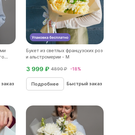
ыми
Букет из светлых французских роз
о...
и альстромерии - М
3 999 ₽
4890 ₽
-18%
 заказ
Быстрый заказ
Подробнее