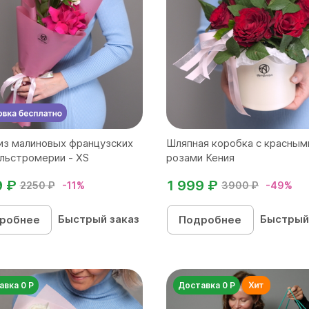
из малиновых французских
Шляпная коробка с красным
альстромерии - XS
розами Кения
9 ₽
1 999 ₽
2250 ₽
-11%
3900 ₽
-49%
Быстрый заказ
Быстрый
робнее
Подробнее
авка 0 Р
Доставка 0 Р