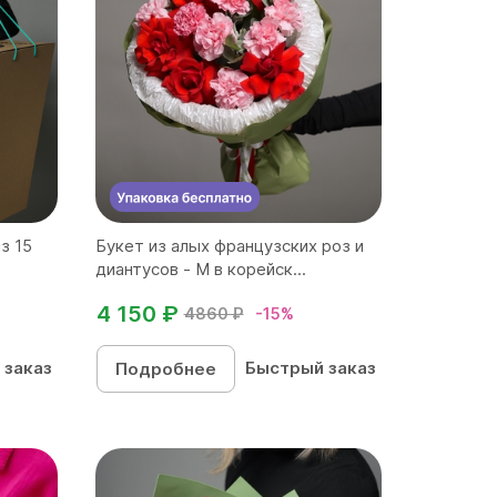
з 15
Букет из алых французских роз и
диантусов - M в корейск...
4 150 ₽
4860 ₽
-15%
 заказ
Быстрый заказ
Подробнее