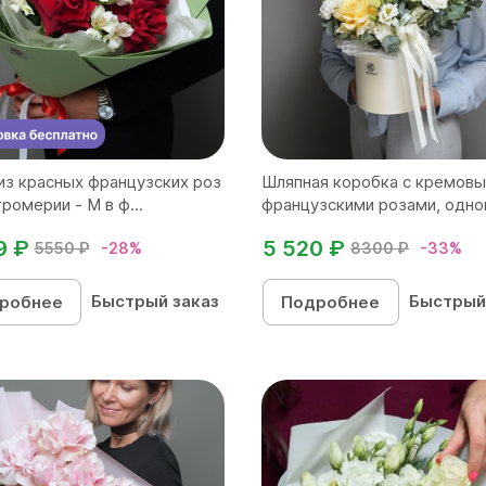
из красных французских роз
Шляпная коробка с кремов
ромерии - М в ф...
французскими розами, одног
9 ₽
5 520 ₽
5550 ₽
-28%
8300 ₽
-33%
Быстрый заказ
Быстрый
робнее
Подробнее