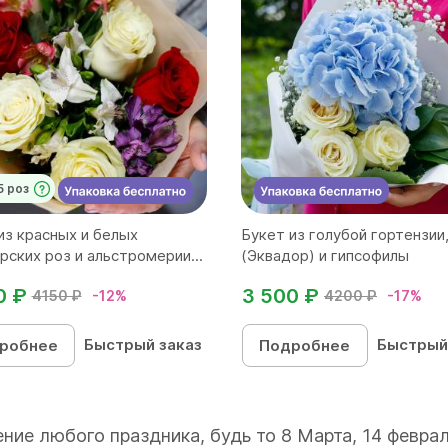
5 роз
из красных и белых
Букет из голубой гортензии
рских роз и альстромерии...
(Эквадор) и гипсофилы
0 ₽
3 500 ₽
4150 ₽
-12%
4200 ₽
-17%
Быстрый заказ
Быстрый
робнее
Подробнее
ние любого праздника, будь то 8 Марта, 14 февра