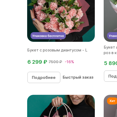
Букет 
Букет с розовым диантусом - L
роз в к
6 299 ₽
7500 ₽
-16%
5 89
Под
Быстрый заказ
Подробнее