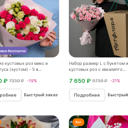
из кустовых роз микс и
Набор размер L с букетом и
уса (эустом) - S в...
кустовых роз с эвкалипто...
0 ₽
7 650 ₽
7230 ₽
-19%
9730 ₽
-21%
Быстрый заказ
Быстрый
робнее
Подробнее