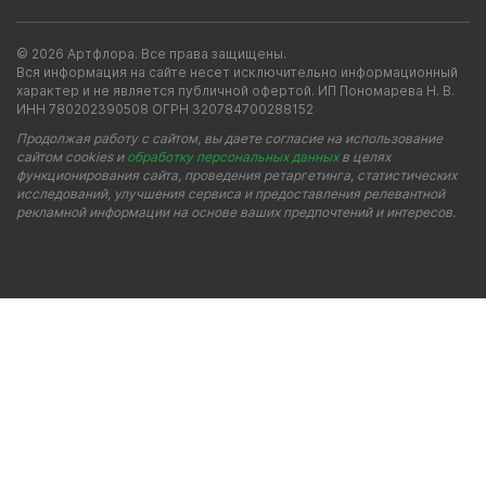
© 2026 Артфлора. Все права защищены.
Вся информация на сайте несет исключительно информационный
характер и не является публичной офертой. ИП Пономарева Н. В.
ИНН 780202390508 ОГРН 320784700288152
Продолжая работу с сайтом, вы даете согласие на использование
сайтом cookies и
обработку персональных данных
в целях
функционирования сайта, проведения ретаргетинга, статистических
исследований, улучшения сервиса и предоставления релевантной
рекламной информации на основе ваших предпочтений и интересов.