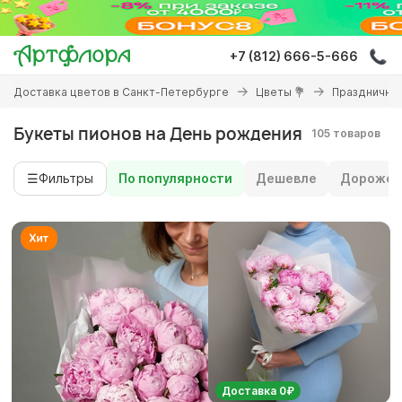
Перейти
к
основному
+7 (812) 666-5-666
содержанию
Вы
Доставка цветов в Санкт-Петербурге
Цветы 💐
Праздничны
здесь
Букеты пионов на День рождения
105 товаров
☰
Фильтры
По популярности
Дешевле
Дороже
Доставка 0₽