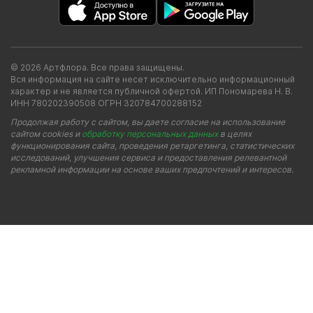
© 2026 Артфлора. Все права защищены.
Вся информация на сайте несет исключительно информационный
характер и не является публичной офертой. ИП Пономарева Н. В.
ИНН 780202390508 ОГРН 320784700288152
Продолжая работу с сайтом, вы даете согласие на использование
сайтом cookies и
обработку персональных данных
в целях
функционирования сайта, проведения ретаргетинга, статистических
исследований, улучшения сервиса и предоставления релевантной
рекламной информации на основе ваших предпочтений и интересов.