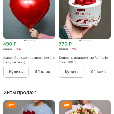
490 ₽
770 ₽
500 ₽
-2%
850 ₽
-9%
Шарик Сердце красное, (фольга
Конфеты подарочные Raffaello
без упаковки)
торт 100 гр.
В 1 клик
В 1 клик
Купить
Купить
Хиты продаж