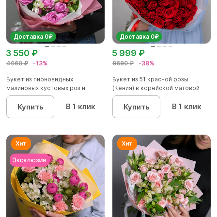
Доставка 0₽
Доставка 0₽
3 550 ₽
5 999 ₽
4060 ₽
-13%
9690 ₽
-38%
Букет из пионовидных
Букет из 51 красной розы
малиновых кустовых роз и
(Кения) в корейской матовой
альстроме...
уп...
В 1 клик
В 1 клик
Купить
Купить