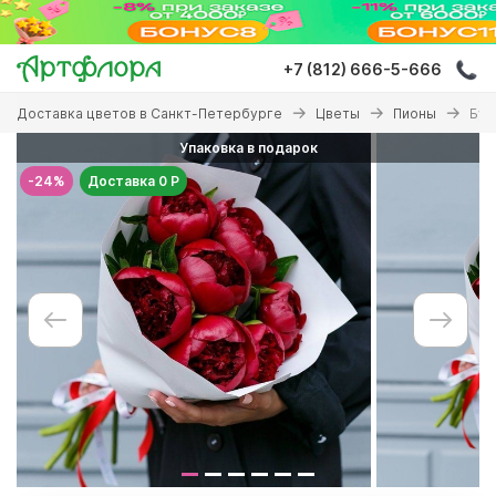
Перейти
к
основному
+7 (812) 666-5-666
содержанию
Вы
Доставка цветов в Санкт-Петербурге
Цветы
Пионы
Бук
здесь
Упаковка в подарок
-24%
Доставка 0 Р