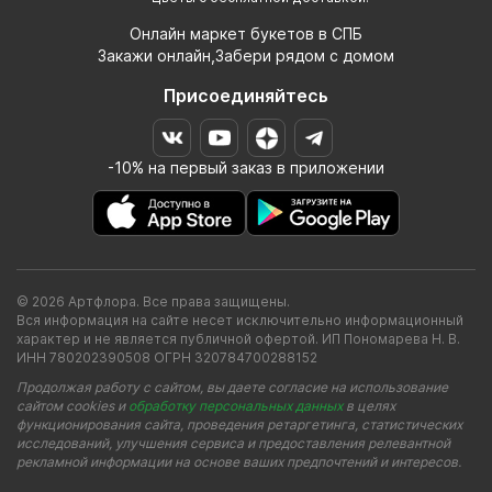
Онлайн маркет букетов в СПБ
Закажи онлайн,Забери рядом с домом
Присоединяйтесь
-10% на первый заказ в приложении
© 2026 Артфлора. Все права защищены.
Вся информация на сайте несет исключительно информационный
характер и не является публичной офертой. ИП Пономарева Н. В.
ИНН 780202390508 ОГРН 320784700288152
Продолжая работу с сайтом, вы даете согласие на использование
сайтом cookies и
обработку персональных данных
в целях
функционирования сайта, проведения ретаргетинга, статистических
исследований, улучшения сервиса и предоставления релевантной
рекламной информации на основе ваших предпочтений и интересов.