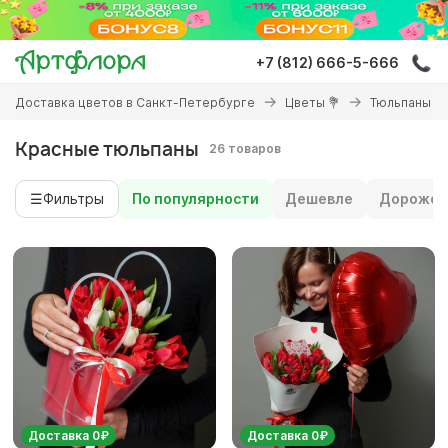
Перейти
к
основному
+7 (812) 666-5-666
содержанию
Вы
Доставка цветов в Санкт-Петербурге
Цветы 💐
Тюльпаны
здесь
Красные тюльпаны
26 товаров
☰
Фильтры
По популярности
Дешевле
Дороже
Доставка 0₽
Доставка 0₽