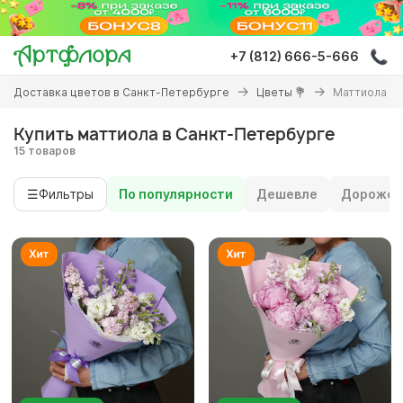
Перейти
к
основному
+7 (812) 666-5-666
содержанию
Вы
Доставка цветов в Санкт-Петербурге
Цветы 💐
Маттиола
здесь
Купить маттиола в Санкт-Петербурге
15 товаров
☰
Фильтры
По популярности
Дешевле
Дороже