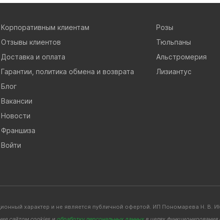
Корпоративным клиентам
Розы
Отзывы клиентов
Тюльпаны
Доставка и оплата
Альстромерия
Гарантии, политика обмена и возврата
Лизиантус
Блог
Вакансии
Новости
Франшиза
Войти
ионный характер и не является публичной офертой. ИП Пономарева Н. В
ние сайтом cookies и
обработку персональных данных
в целях функционирования с