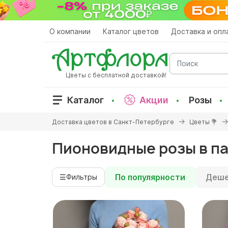
Перейти
к
основному
О компании
Каталог цветов
Доставка и опл
содержанию
Поиск
Цветы с бесплатной доставкой!
Каталог
Акции
Розы
Вы
Доставка цветов в Санкт-Петербурге
Цветы 💐
здесь
Пионовидные розы в п
По популярности
Деше
☰
Фильтры