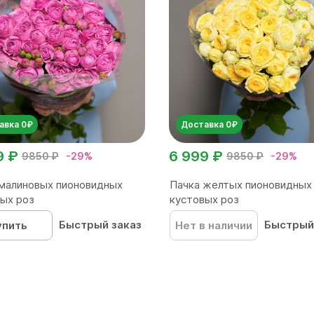
авка 0₽
Доставка 0₽
9 ₽
6 999 ₽
9850 ₽
-29%
9850 ₽
-29%
малиновых пионовидных
Пачка желтых пионовидных
ых роз
кустовых роз
Быстрый заказ
Быстрый
упить
Нет в наличии