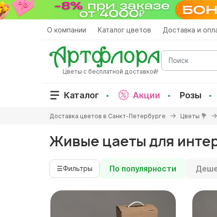
Перейти
к
основному
О компании
Каталог цветов
Доставка и опл
содержанию
Поиск
Цветы с бесплатной доставкой!
Каталог
Акции
Розы
Вы
Доставка цветов в Санкт-Петербурге
Цветы 💐
здесь
Живые цаеты для инте
По популярности
Деше
☰
Фильтры