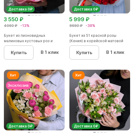
Доставка 0₽
Доставка 0₽
3 550 ₽
5 999 ₽
4060 ₽
-13%
9690 ₽
-38%
Букет из пионовидных
Букет из 51 красной розы
малиновых кустовых роз и
(Кения) в корейской матовой
альстроме...
уп...
В 1 клик
В 1 клик
Купить
Купить
Доставка 0₽
Доставка 0₽