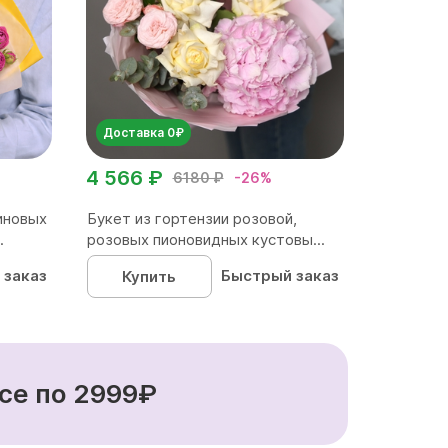
Доставка 0₽
4 566 ₽
6180 ₽
-26%
иновых
Букет из гортензии розовой,
.
розовых пионовидных кустовы...
 заказ
Быстрый заказ
Купить
се по 2999₽