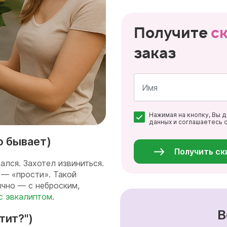
Получите
с
заказ
Имя
Нажимая на кнопку, Вы 
*
данных и соглашаетесь 
Персональные
данные
о бывает)
*
Получить ск
ался. Захотел извиниться.
 — «прости». Такой
ычно — с неброским,
с эвкалиптом
.
В
тит?")