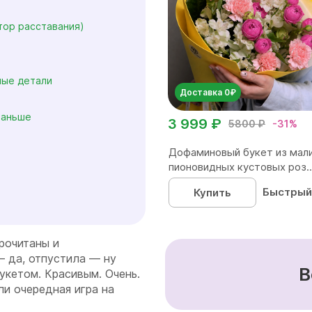
тор расставания)
ные детали
Доставка 0₽
раньше
3 999 ₽
5800 ₽
-31%
Дофаминовый букет из мал
пионовидных кустовых роз..
Быстрый
Купить
рочитаны и
— да, отпустила — ну
В
букетом. Красивым. Очень.
и очередная игра на