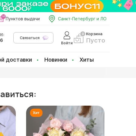
Пунктов выдачи
Санкт-Петербург и ЛО
Корзина
б:
Связаться
Пусто
66
Войти
ой доставки
Новинки
Хиты
равиться: