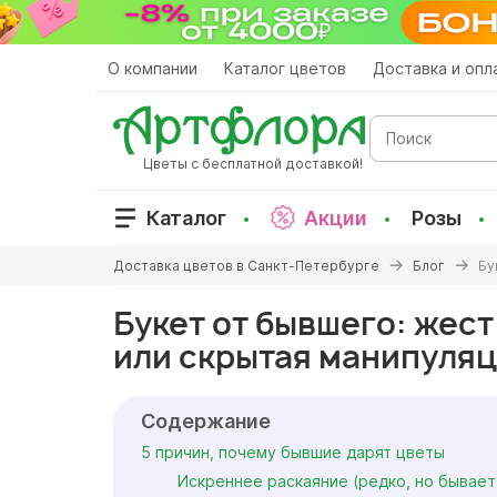
Перейти
к
основному
О компании
Каталог цветов
Доставка и опл
содержанию
Поиск
Цветы с бесплатной доставкой!
Каталог
Акции
Розы
Вы
Доставка цветов в Санкт-Петербурге
Блог
Бу
здесь
Букет от бывшего: жес
или скрытая манипуля
Содержание
5 причин, почему бывшие дарят цветы
Искреннее раскаяние (редко, но бывает