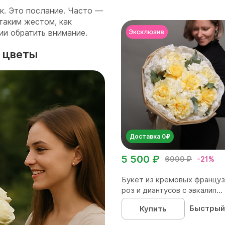
к. Это послание. Часто —
таким жестом, как
ии обратить внимание.
т цветы
Доставка 0₽
5 500 ₽
6999 ₽
-21%
Букет из кремовых француз
роз и диантусов с эвкалип...
Быстрый
Купить