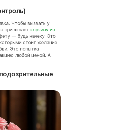
онтроль)
ивка. Чтобы вызвать у
он присылает
корзину из
фету — будь начеку. Это
 которыми стоит желание
бви. Это попытка
еакцию любой ценой. А
 подозрительные