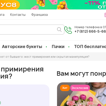
ата
Контакты
Франшиза
Номер телефона в СП
+7 (812) 666-5-6
Авторские букеты
Пачки
ТОП бесплатн
кет от бывшего: жест примирения или скрытая манипуляция?
т примирения
Вам могут пон
ция?
)