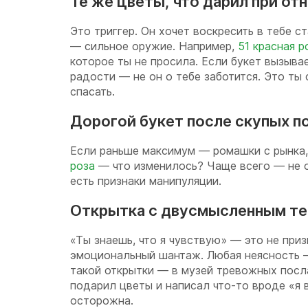
Те же цветы, что дарил при от
Это триггер. Он хочет воскресить в тебе с
— сильное оружие. Например,
51 красная р
которое ты не просила. Если букет вызыва
радости — не он о тебе заботится. Это ты
спасать.
Дорогой букет после скупых п
Если раньше максимум — ромашки с рынка,
роза
— что изменилось? Чаще всего — не он
есть признаки манипуляции.
Открытка с двусмысленным т
«Ты знаешь, что я чувствую» — это не приз
эмоциональный шантаж. Любая неясность —
такой открытки — в музей тревожных посл
подарил цветы и написал что-то вроде «я 
осторожна.