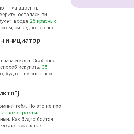
но — «а вдруг ты
верить, осталась ли
букет, вроде
25 красных
ишком, ни недостаточно.
он инициатор
 глаза и кота. Особенно
способ искупить.
35
, будто «не знаю, как
икто")
омнил тебя. Но это не про
 розовая роза из
ный. Как будто боится
 можно заказать с