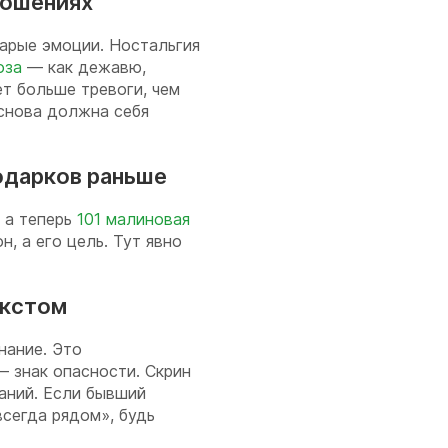
ношениях
тарые эмоции. Ностальгия
оза
— как дежавю,
ет больше тревоги, чем
 снова должна себя
одарков раньше
 а теперь
101 малиновая
, а его цель. Тут явно
екстом
нание. Это
 знак опасности. Скрин
аний. Если бывший
всегда рядом», будь