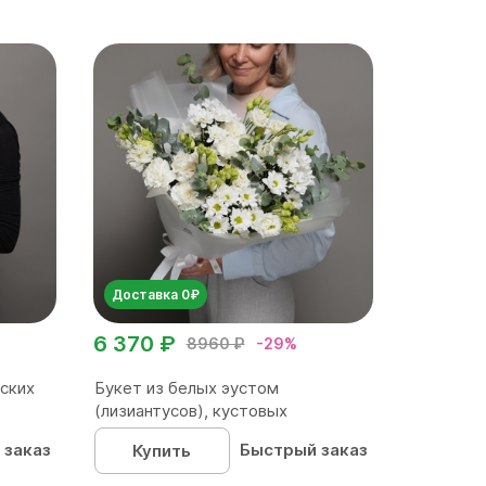
Доставка 0₽
6 370 ₽
8960 ₽
-29%
ских
Букет из белых эустом
(лизиантусов), кустовых
хризантем...
 заказ
Быстрый заказ
Купить