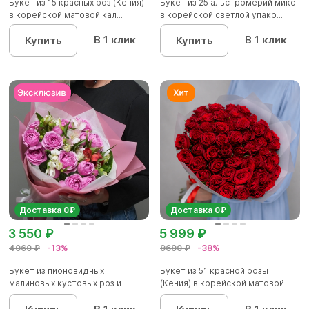
Букет из 15 красных роз (Кения)
Букет из 25 альстромерий микс
в корейской матовой кал...
в корейской светлой упако...
В 1 клик
В 1 клик
Купить
Купить
Доставка 0₽
Доставка 0₽
3 550 ₽
5 999 ₽
4060 ₽
-13%
9690 ₽
-38%
Букет из пионовидных
Букет из 51 красной розы
малиновых кустовых роз и
(Кения) в корейской матовой
альстроме...
уп...