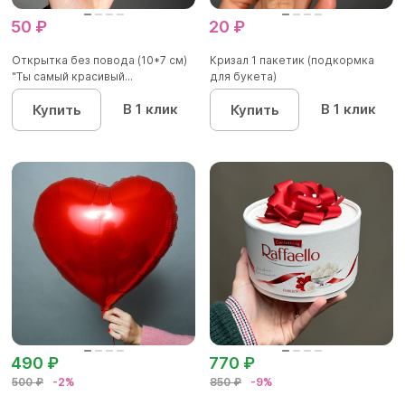
50 ₽
20 ₽
Открытка без повода (10*7 см)
Кризал 1 пакетик (подкормка
"Ты самый красивый...
для букета)
В 1 клик
В 1 клик
Купить
Купить
490 ₽
770 ₽
500 ₽
-2%
850 ₽
-9%