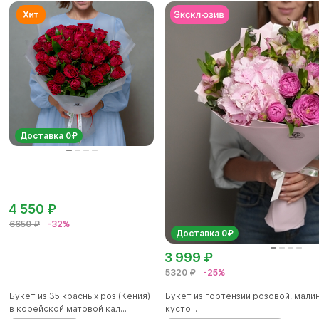
Доставка 0₽
4 550 ₽
6650 ₽
-32%
Доставка 0₽
3 999 ₽
5320 ₽
-25%
Букет из 35 красных роз (Кения)
Букет из гортензии розовой, мал
в корейской матовой кал...
кусто...