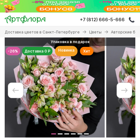
Перейти
к
основному
+7 (812) 666-5-666
содержанию
Вы
Доставка цветов в Санкт-Петербурге
Цветы
Авторские бу
здесь
Упаковка в подарок
Новинка
-26%
Доставка 0 Р
Хит