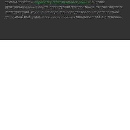
сайтом cookies и
обработку персональных данных
в целях
функционирования сайта, проведения ретаргетинга, статистических
исследований, улучшения сервиса и предоставления релевантной
рекламной информации на основе ваших предпочтений и интересов.