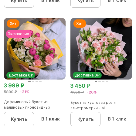
В 1 клик
В 1 клик
Купить
Купить
Доставка 0₽
Доставка 0₽
3 999 ₽
3 450 ₽
5800 ₽
-31%
4650 ₽
-26%
Дофаминовый букет из
Букет из кустовых роз и
малиновых пионовидных
альстромерии - М
кустовых роз...
В 1 клик
В 1 клик
Купить
Купить