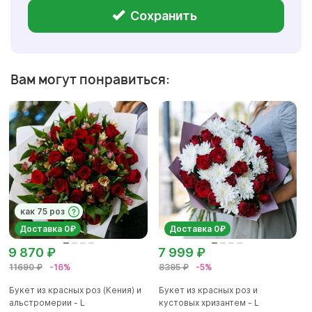
Сохранить
Вам могут понравиться:
как 75 роз
Доставка 0₽
Доставка 0₽
9 870 ₽
7 999 ₽
11690 ₽
-16%
8395 ₽
-5%
Букет из красных роз (Кения) и
Букет из красных роз и
альстромерии - L
кустовых хризантем - L