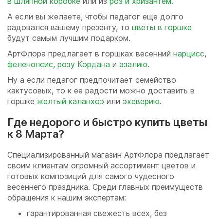
в шляпной коробке
или из
роз и хризантем.
А если вы желаете, чтобы педагог еще долго
радовался вашему презенту, то
цветы в горшке
будут самым лучшим подарком.
АртФлора предлагает в горшках весенний
нарцисс
,
феленопсис
,
розу Кордана
и
азалию.
Ну а если педагог предпочитает семейство
кактусовых, то к ее радости можно доставить в
горшке
желтый каланхоэ
или
эхеверию.
Где недорого и быстро купить цветы
к 8 Марта?
Специализированный магазин АртФлора предлагает
своим клиентам огромный ассортимент цветов и
готовых композиций для самого чудесного
весеннего праздника. Среди главных преимуществ
обращения к нашим экспертам:
гарантированная свежесть всех, без