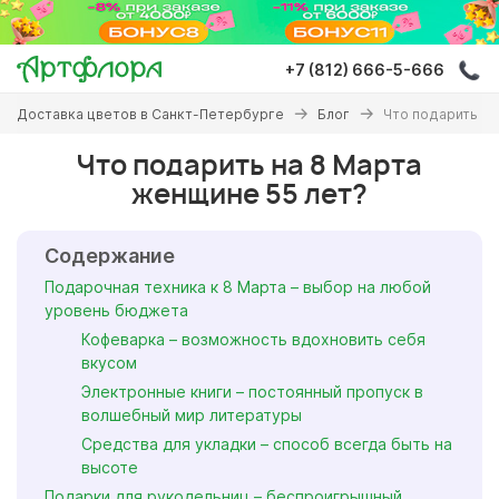
Перейти
к
основному
+7 (812) 666-5-666
содержанию
Вы
Доставка цветов в Санкт-Петербурге
Блог
Что подарить на
здесь
Что подарить на 8 Марта
женщине 55 лет?
Содержание
Подарочная техника к 8 Марта – выбор на любой
уровень бюджета
Кофеварка – возможность вдохновить себя
вкусом
Электронные книги – постоянный пропуск в
волшебный мир литературы
Средства для укладки – способ всегда быть на
высоте
Подарки для рукодельниц – беспроигрышный