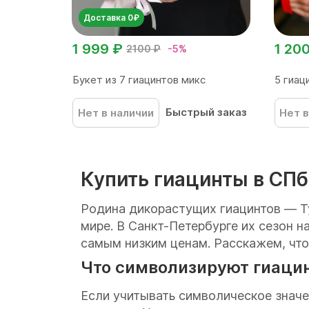
Доставка 0₽
1 999 ₽
1 20
2100 ₽
-5%
Букет из 7 гиацинтов микс
5 гиац
Быстрый заказ
Нет в наличии
Нет в
Купить гиацинты в СПб
Родина дикорастущих гиацинтов — Ту
мире. В Санкт-Петербурге их сезон н
самым низким ценам. Расскажем, что
Что символизируют гиаци
Если учитывать символическое значе