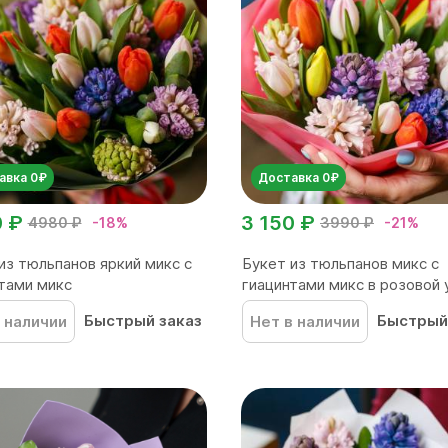
авка 0₽
Доставка 0₽
0 ₽
3 150 ₽
4980 ₽
-18%
3990 ₽
-21%
из тюльпанов яркий микс с
Букет из тюльпанов микс с
тами микс
гиацинтами микс в розовой у
Быстрый заказ
Быстрый
 наличии
Нет в наличии