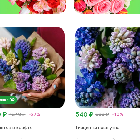
авка 0₽
0 ₽
540 ₽
4340 ₽
-27%
600 ₽
-10%
интов в крафте
Гиацинты поштучно