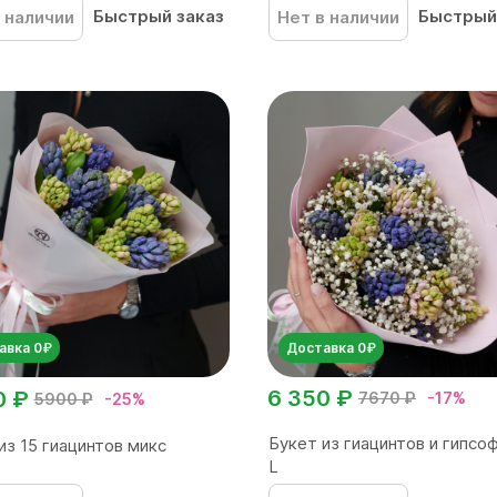
Быстрый заказ
Быстрый
 наличии
Нет в наличии
авка 0₽
Доставка 0₽
6 350 ₽
0 ₽
7670 ₽
-17%
5900 ₽
-25%
Букет из гиацинтов и гипсо
из 15 гиацинтов микс
L