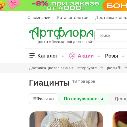
Перейти
к
основному
О компании
Каталог цветов
Доставка и опл
содержанию
Поиск
Цветы с бесплатной доставкой!
Каталог
Акции
Розы
Вы
Доставка цветов в Санкт-Петербурге
Цветы 💐
здесь
Гиацинты
18 товаров
По популярности
Деше
☰
Фильтры