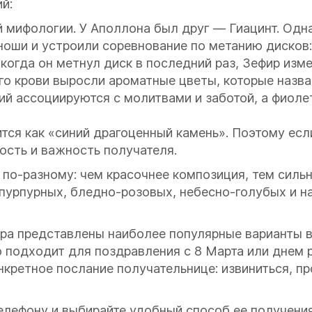
й:
й мифологии. У Аполлона был друг — Гиацинт. Одн
оши и устроили соревнование по метанию дисков:
когда он метнул диск в последний раз, Зефир изм
го крови выросли ароматные цветы, которые назвал
ий ассоциируются с молитвами и заботой, а фиол
тся как «синий драгоценный камень». Поэтому есл
ость и важность получателя.
по-разному: чем красочнее композиция, тем сильн
пурпурных, бледно-розовых, небесно-голубых и н
ора представлены наиболее популярные варианты в
 подходит для поздравления с 8 Марта или днем 
ретное послание получательнице: извиниться, про
елефону и выбирайте удобный способ ее получения