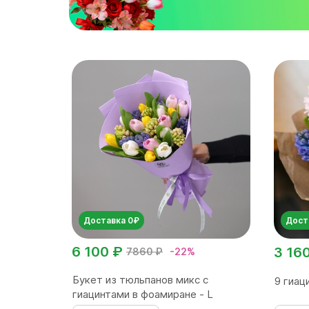
Доставка 0₽
Дост
6 100 ₽
3 16
7860 ₽
-22%
Букет из тюльпанов микс с
9 гиац
гиацинтами в фоамиране - L