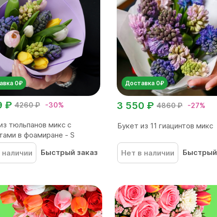
авка 0₽
Доставка 0₽
9 ₽
3 550 ₽
4260 ₽
-30%
4860 ₽
-27%
из тюльпанов микс с
Букет из 11 гиацинтов микс
тами в фоамиране - S
Быстрый заказ
Быстрый
 наличии
Нет в наличии