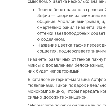
смыслом. У цветка несколько значени
Первое берет начало в греческо
Зефир — спорили за внимание юн
общение. Аполлон выигрывал, и, 
смертельно ранил Гиацинта. Из е
оттенки звездоподобных соцвет
о содеянном.
Название цветка также переводи
соцветия, подчеркиваете значим
Гиацинты различных оттенков пахнут 
миксы с добавлением белоснежных, 
них будет неповторимый.
В каталоге интернет-магазина Артфл
тюльпанами. Такой подарок идеально
монокомпозицию, чтобы передать конк
сильно дорожите женщиной.
Оформляйте покупку онлайн или по т