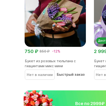
Дост
750 ₽
2 99
850 ₽
-12%
Букет из розовых тюльпана с
Букет 
гиацинтами микс мини
гиацин
Быстрый заказ
Нет в наличии
Нет в
Все по 2999₽