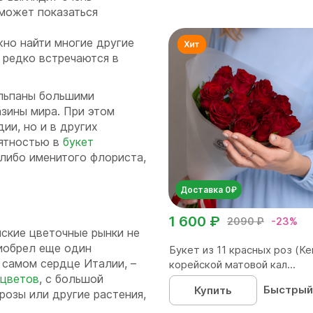
 может показаться
но найти многие другие
 редко встречаются в
юльпаны большими
зины мира. При этом
ии, но и в других
оятностью в
букет
-либо именитого флориста,
Доставка 0₽
1 600 ₽
2090 ₽
-23%
ские цветочные рынки не
иобрел еще один
Букет из 11 красных роз (Ке
 самом сердце Италии, –
корейской матовой кал...
 цветов
, с большой
Быстрый
Купить
розы или другие растения,