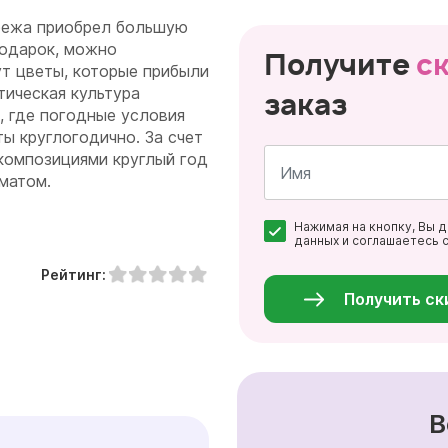
убежа приобрел большую
подарок, можно
Получите
с
ут цветы, которые прибыли
тическая культура
заказ
, где погодные условия
ы круглогодично. За счет
композициями круглый год
матом.
Имя
Нажимая на кнопку, Вы 
*
данных и соглашаетесь 
Персональные
данные
Рейтинг:
*
Получить ск
В