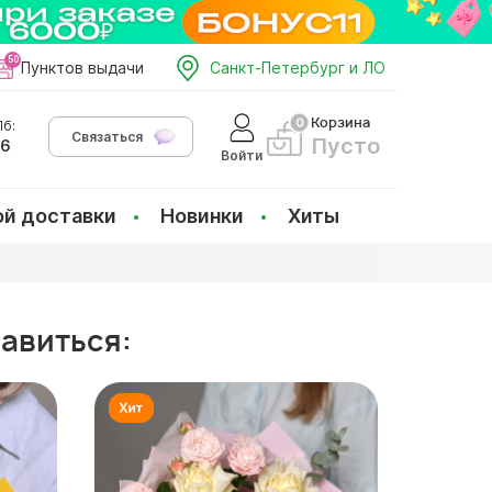
Пунктов выдачи
Санкт-Петербург и ЛО
Корзина
б:
Связаться
Пусто
66
Войти
ой доставки
Новинки
Хиты
равиться: