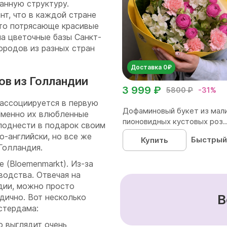
анную структуру.
т, что в каждой стране
что потрясающе красивые
на цветочные базы Санкт-
ородов из разных стран
Доставка 0₽
ов из Голландии
3 999 ₽
5800 ₽
-31%
 ассоциируется в первую
Дофаминовый букет из мал
 Именно их влюбленные
пионовидных кустовых роз..
еподнести в подарок своим
-английски, но все же
Быстрый
Купить
Голландия.
 (Bloemenmarkt). Из-за
водства. Отвечая на
дии, можно просто
В
одично. Вот несколько
стердама:
о выглядит очень