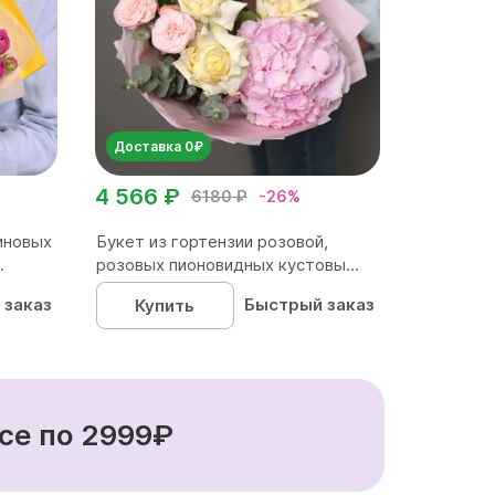
Доставка 0₽
4 566 ₽
6180 ₽
-26%
иновых
Букет из гортензии розовой,
.
розовых пионовидных кустовы...
 заказ
Быстрый заказ
Купить
се по 2999₽