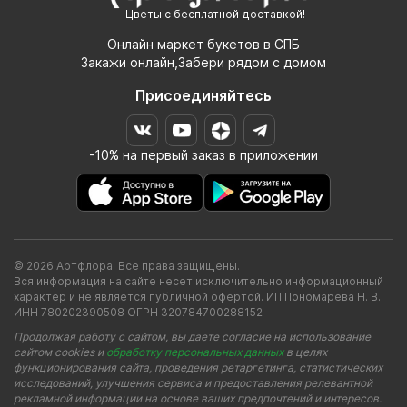
Цветы с бесплатной доставкой!
Онлайн маркет букетов в СПБ
Закажи онлайн,Забери рядом с домом
Присоединяйтесь
-10% на первый заказ в приложении
© 2026 Артфлора. Все права защищены.
Вся информация на сайте несет исключительно информационный
характер и не является публичной офертой. ИП Пономарева Н. В.
ИНН 780202390508 ОГРН 320784700288152
Продолжая работу с сайтом, вы даете согласие на использование
сайтом cookies и
обработку персональных данных
в целях
функционирования сайта, проведения ретаргетинга, статистических
исследований, улучшения сервиса и предоставления релевантной
рекламной информации на основе ваших предпочтений и интересов.