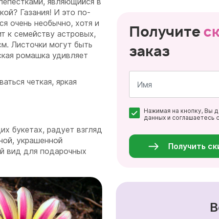
лепестками, являющийся в
ой? Газания! И это по-
ся очень необычно, хотя и
Получите
с
ит к семейству астровых,
см. Листочки могут быть
заказ
ская ромашка удивляет
аться четкая, яркая
Имя
Нажимая на кнопку, Вы 
*
.
данных и соглашаетесь 
Персональные
их букетах, радует взгляд
данные
*
ной, украшенной
Получить ск
й вид для подарочных
В