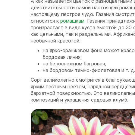
А как называется цветок с разноцветными 
действительности самой настоящей ромашк
настоящему пёстрое чудо. Газания смотрит
относится к
ромашкам
. Газания принадлеж
произрастает в виде куста высотой до 30 
как цельными, так и раздельными. Африкан
необычной красотой:
на ярко-оранжевом фоне может красов
бордовая линия;
на белоснежном багровая;
на бордовом темно-фиолетовая и т. д
Сорт великолепно смотрится в благоухающ
ярким пестрым цветом, нарядной сердцеви
бархатной поверхностью. Это великолепны
композиций и украшения садовых клумб.