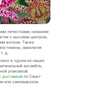
ми лепестками, название
етие с высоким центром,
ыми воском. Также
енстемоны, аквилегия
т. д.
можно в одном из наших
ригинальный ансамбль,
ной упаковкой.
 с
доставкой
по Санкт-
ом или самовывозом.