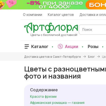
Перейти
к
основному
О компании
Каталог цветов
Доставка и опл
содержанию
Поиск
Цветы с бесплатной доставкой!
Каталог
Акции
Розы
Вы
Доставка цветов в Санкт-Петербурге
Блог
Цв
здесь
Цветы с разноцветным
фото и названия
Содержание
Красота фрезии
Африканская ромашка — газания