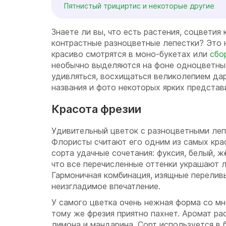
Пятнистый трициртис и некоторые другие
Знаете ли вы, что есть растения, соцветия
контрастные разноцветные лепестки? Это 
красиво смотрятся в моно-букетах или
сбо
необычно выделяются на фоне одноцветны
удивляться, восхищаться великолепием да
названия и фото некоторых ярких представ
Красота фрезии
Удивительный цветок с разноцветными леп
Флористы считают его одним из самых крас
сорта удачные сочетания: фуксия, белый, ж
что все перечисленные оттенки украшают л
Гармоничная комбинация, изящные перелив
неизгладимое впечатление.
У самого цветка очень нежная форма со м
тому же фрезия приятно пахнет. Аромат ра
лимона и мандарина. Сорт используется в 