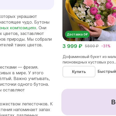
 которых украшают
настоящее чудо. Бутоны
рных композициях
. Они
х цветов, заставляют
Доставка 0₽
ров природы. Мы собрали
ителей таких цветов.
3 999 ₽
5800 ₽
-31%
Дофаминовый букет из мал
пионовидных кустовых роз..
естками — фрезия.
Быстрый
Купить
ивых в мире. У этого
ёлтый. Важно учитывать,
источки одного бутона.
ы оставляют
В
ножеством лепесточков. К
стения напоминает запах
букетах, различных