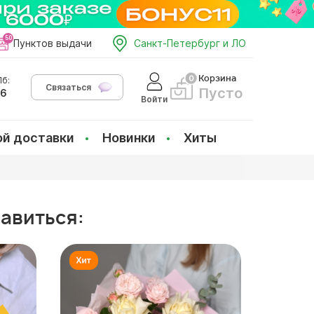
Пунктов выдачи
Санкт-Петербург и ЛО
Корзина
б:
Связаться
Пусто
66
Войти
ой доставки
Новинки
Хиты
равиться: