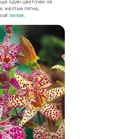
еще один цветочек на
е жёлтые пятна,
овой
лилии
.