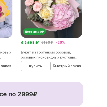
Доставка 0₽
4 566 ₽
6180 ₽
-26%
иновых
Букет из гортензии розовой,
.
розовых пионовидных кустовы...
 заказ
Быстрый заказ
Купить
се по 2999₽