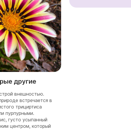
орые другие
строй внешностью.
природе встречается в
истого трициртиса
ли пурпурными.
ис, густо усыпанный
ким центром, который