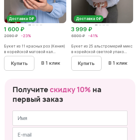
Доставка 0₽
Доставка 0₽
1 600 ₽
3 999 ₽
2090 ₽
-23%
6800 ₽
-41%
Букет из 11 красных роз (Кения)
Букет из 25 альстромерий микс
в корейской матовой кал...
в корейской светлой упако...
В 1 клик
В 1 клик
Купить
Купить
Получите
скидку 10%
на
первый заказ
Имя
*