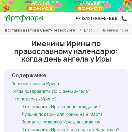
Перейти
к
основному
+7 (812) 666-5-666
содержанию
Вы
Доставка цветов в Санкт-Петербурге
Блог
Именины Ирины п
здесь
Именины Ирины по
православному календарю:
когда день ангела у Иры
Содержание
Значение имени Ирина
Когда поздравлять Ир с днём ангела?
Что подарить Ирине?
Что подарить Ире на день рождения?
Лучшие подарки для Ирины на 8 Марта
Варианты подарков Ире для свидания
Что подарить Ире на День святого Валентина?