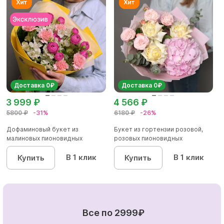
Доставка 0₽
Доставка 0₽
3 999 ₽
4 566 ₽
5800 ₽
-31%
6180 ₽
-26%
Дофаминовый букет из
Букет из гортензии розовой,
малиновых пионовидных
розовых пионовидных
кустовых роз...
кустовы...
В 1 клик
В 1 клик
Купить
Купить
Все по 2999₽