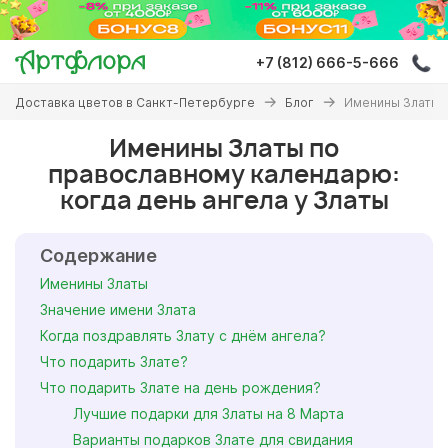
Перейти
к
основному
+7 (812) 666-5-666
содержанию
Вы
Доставка цветов в Санкт-Петербурге
Блог
Именины Златы п
здесь
Именины Златы по
православному календарю:
когда день ангела у Златы
Содержание
Именины Златы
Значение имени Злата
Когда поздравлять Злату с днём ангела?
Что подарить Злате?
Что подарить Злате на день рождения?
Лучшие подарки для Златы на 8 Марта
Варианты подарков Злате для свидания