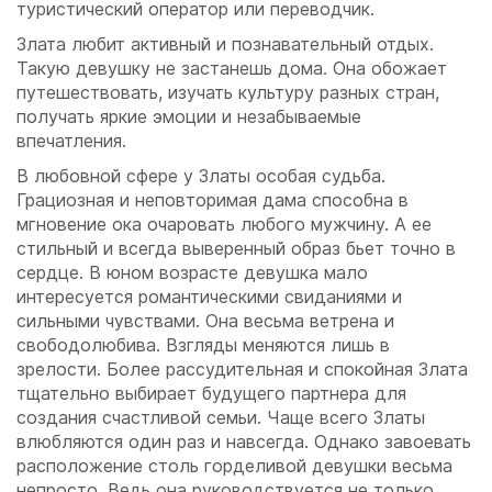
туристический оператор или переводчик.
Злата любит активный и познавательный отдых.
Такую девушку не застанешь дома. Она обожает
путешествовать, изучать культуру разных стран,
получать яркие эмоции и незабываемые
впечатления.
В любовной сфере у Златы особая судьба.
Грациозная и неповторимая дама способна в
мгновение ока очаровать любого мужчину. А ее
стильный и всегда выверенный образ бьет точно в
сердце. В юном возрасте девушка мало
интересуется романтическими свиданиями и
сильными чувствами. Она весьма ветрена и
свободолюбива. Взгляды меняются лишь в
зрелости. Более рассудительная и спокойная Злата
тщательно выбирает будущего партнера для
создания счастливой семьи. Чаще всего Златы
влюбляются один раз и навсегда. Однако завоевать
расположение столь горделивой девушки весьма
непросто. Ведь она руководствуется не только