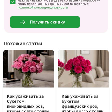
Нажимая на кнопку, Вы даете согласие на обработку
*
своих персональных данных и соглашаетесь с
политикой конфиденциальности
Персональные
данные
*
Получить скидку
Похожие статьи
Как ухаживать за
Как ухаживать за
букетом
букетом
пионовидных роз,
французских роз,
чтобы долго стояли
чтобы долго стояли