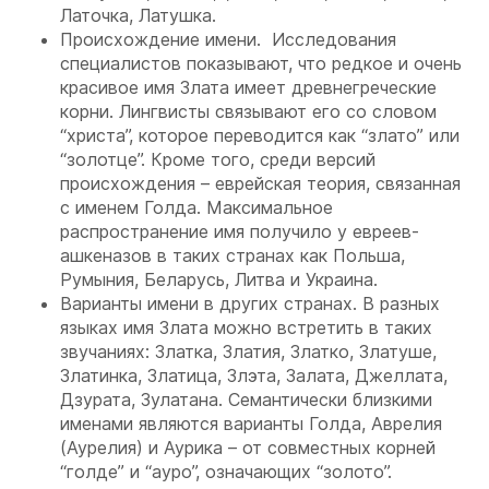
Латочка, Латушка.
Происхождение имени. Исследования
специалистов показывают, что редкое и очень
красивое имя Злата имеет древнегреческие
корни. Лингвисты связывают его со словом
“христа”, которое переводится как “злато” или
“золотце”. Кроме того, среди версий
происхождения – еврейская теория, связанная
с именем Голда. Максимальное
распространение имя получило у евреев-
ашкеназов в таких странах как Польша,
Румыния, Беларусь, Литва и Украина.
Варианты имени в других странах. В разных
языках имя Злата можно встретить в таких
звучаниях: Златка, Златия, Златко, Златуше,
Златинка, Златица, Злэта, Залата, Джеллата,
Дзурата, Зулатана. Семантически близкими
именами являются варианты Голда, Аврелия
(Аурелия) и Аурика – от совместных корней
“голде” и “ауро”, означающих “золото”.