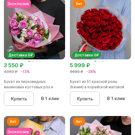
Доставка 0₽
Доставка 0₽
3 550 ₽
5 999 ₽
4060 ₽
-13%
9690 ₽
-38%
Букет из пионовидных
Букет из 51 красной розы
малиновых кустовых роз и
(Кения) в корейской матовой
альстроме...
уп...
В 1 клик
В 1 клик
Купить
Купить