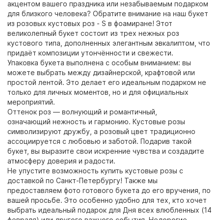
акцентом вашего праздника или незабываемым подарком
для близкого человека? Обратите внимание на наш букет
из розовых кустовых роз - S в фоамиране! Этот
великолепный букет состоит из трех нежных роз
кустового типа, дополненных элегантным эвкалиптом, что
придаёт композиции утончённости и свежести.
Упаковка букета выполнена с особым вниманием: вы
можете выбрать между дизайнерской, крафтовой или
простой лентой. Это делает его идеальным подарком не
только для личных моментов, но и для официальных
мероприятий.
Оттенок роз — волнующий и романтичный,
означающий нежность и гармонию. Кустовые розы
символизируют дружбу, а розовый цвет традиционно
ассоциируется с любовью и заботой. Подарив такой
букет, вы выразите свои искренние чувства и создадите
атмосферу доверия и радости.
Не упустите возможность купить кустовые розы с
доставкой по Санкт-Петербургу! Также мы
предоставляем фото готового букета до его вручения, по
вашей просьбе. Это особенно удобно для тех, кто хочет
выбрать идеальный подарок для Дня всех влюбленных (14
февраля) или другого важного события. Недорогие