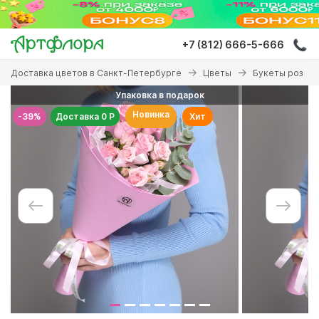
Перейти
к
основному
+7 (812) 666-5-666
содержанию
Вы
Доставка цветов в Санкт-Петербурге
Цветы
Букеты роз
здесь
Упаковка в подарок
Новинка
-39%
Доставка 0 Р
Хит