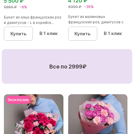
4 120 ₽
5 500 ₽
6300 ₽
-35%
5860 ₽
-6%
Букет из малиновых
Букет из алых французских роз
французских роз, диантусов с
и диантусов - L в корейск...
эвкалип...
В 1 клик
В 1 клик
Купить
Купить
Все по 2999₽