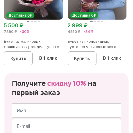
Доставка 0₽
Доставка 0₽
5 500 ₽
2 999 ₽
7890 ₽
-30%
4550 ₽
-34%
Букет из малиновых
Букет из пионовидных
французских роз, диантусов с
кустовых малиновых роз с
эвкалип...
диантусом...
В 1 клик
В 1 клик
Купить
Купить
Получите
скидку 10%
на
первый заказ
Имя
*