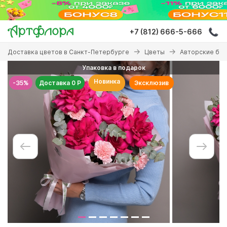
Перейти
к
основному
+7 (812) 666-5-666
содержанию
Вы
Доставка цветов в Санкт-Петербурге
Цветы
Авторские бу
здесь
Упаковка в подарок
Новинка
-35%
Доставка 0 Р
Эксклюзив