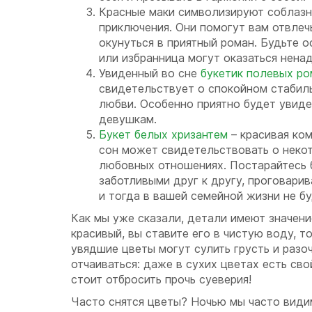
Красные маки символизируют соблазн
приключения. Они помогут вам отвлеч
окунуться в приятный роман. Будьте 
или избранница могут оказаться нен
Увиденный во сне
букетик полевых р
свидетельствует о спокойном стабил
любви. Особенно приятно будет увиде
девушкам.
Букет белых хризантем
– красивая ком
сон может свидетельствовать о неко
любовных отношениях. Постарайтесь 
заботливыми друг к другу, проговарив
и тогда в вашей семейной жизни не б
Как мы уже сказали, детали имеют значение
красивый, вы ставите его в чистую воду, то
увядшие цветы могут сулить грусть и разо
отчаиваться: даже в сухих цветах есть св
стоит отбросить прочь суеверия!
Часто снятся цветы? Ночью мы часто видим