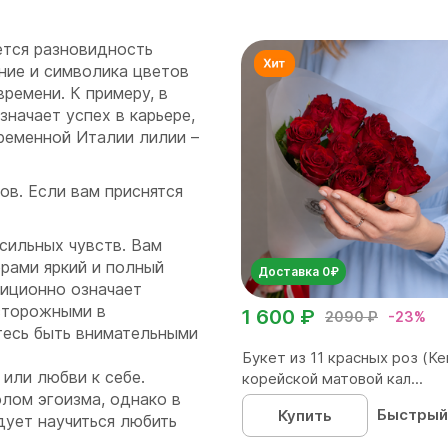
ется разновидность
ение и символика цветов
времени. К примеру, в
начает успех в карьере,
ременной Италии лилии –
ов. Если вам приснятся
 сильных чувств. Вам
орами яркий и полный
Доставка 0₽
диционно означает
осторожными в
1 600 ₽
2090 ₽
-23%
есь быть внимательными
Букет из 11 красных роз (Ке
или любви к себе.
корейской матовой кал...
лом эгоизма, однако в
Быстрый
Купить
ует научиться любить