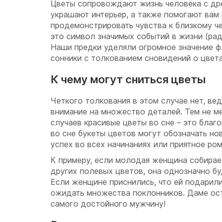
Цветы сопровождают жизнь человека с др
украшают интерьер, а также помогают вам 
продемонстрировать чувства к близкому че
это символ значимых событий в жизни (рад
Наши предки уделяли огромное значение ф
сонники с толкованием сновидений о цвет
К чему могут сниться цветы
Четкого толкования в этом случае нет, ве
внимание на множество деталей. Тем не м
случаев красивые цветы во сне – это благ
во сне букеты цветов могут обозначать но
успех во всех начинаниях или приятное ро
К примеру, если молодая женщина собирае
других полевых цветов, она однозначно бу
Если женщине приснились, что ей подарили
ожидать множества поклонников. Даме ос
самого достойного мужчину!