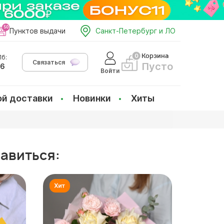
Пунктов выдачи
Санкт-Петербург и ЛО
Корзина
б:
Связаться
Пусто
66
Войти
ой доставки
Новинки
Хиты
равиться: