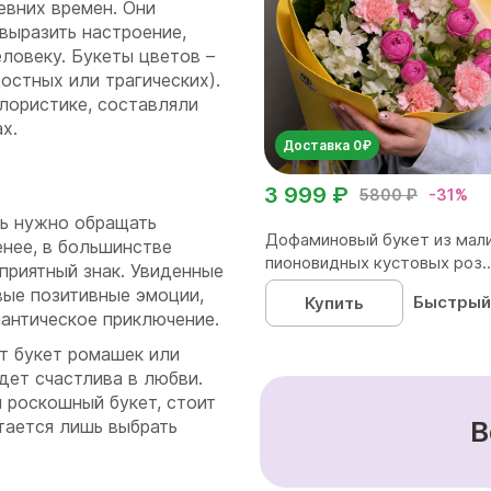
евних времен. Они
выразить настроение,
ловеку. Букеты цветов –
остных или трагических).
лористике, составляли
ах.
Доставка 0₽
3 999 ₽
5800 ₽
-31%
дь нужно обращать
Дофаминовый букет из мал
енее, в большинстве
пионовидных кустовых роз..
оприятный знак. Увиденные
вые позитивные эмоции,
Быстрый
Купить
мантическое приключение.
т букет ромашек или
дет счастлива в любви.
 роскошный букет, стоит
В
тается лишь выбрать