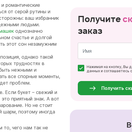
 и романтические
ься от серой рутины и
Получите
с
осторожны: ваш избранник
адежными людьми.
заказ
омашек
однозначно
ьном счастье и долгой
ть этот сон незамужним
позиция, однако такой
Имя
торых трудностях в
Нажимая на кнопку, Вы 
*
быть нежными и
данных и соглашаетесь 
ать все спорные моменты,
Персональные
данные
удет проблем.
*
Получить ск
. Если букет – свежий и
 это приятный знак. А вот
чарование. Но не стоит
ой шарм, поэтому иногда
В
 то, чего нам так не