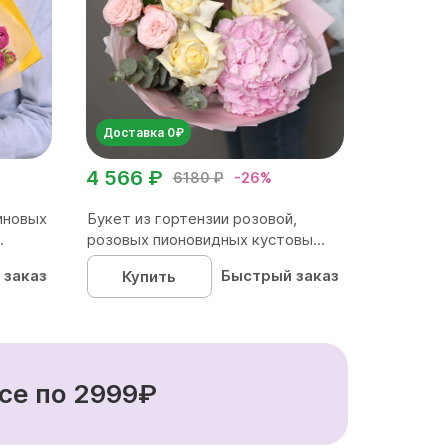
Доставка 0₽
4 566 ₽
6180 ₽
-26%
иновых
Букет из гортензии розовой,
.
розовых пионовидных кустовы...
 заказ
Быстрый заказ
Купить
се по 2999₽