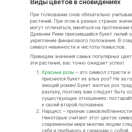
Виды цветов в сновидениях
При толковании снов обязательно учитыва
растений. При этом в разных странах знач
могут отличаться, меняться на протяжении 
Древнем Риме приснившийся букет лилий оз
укрепление финансового положения. В сов
символ невинности и чистоты помыслов.
Приведем значения самых популярных цвет
эти растения, вас точно ожидает успех!
Красные розы
– это символ страсти и
приснился букет из алых роз? Не за г
эмоций роман! Букет желтых роз тра
разлуку, поэтому вам следует быть 
существующих отношениях: постарайт
к своей второй половинке.
Нарцисс – признак самовлюбленности 
Некоторые считают этот цветок симво
современном мире многим людям след
себя и пребывать в гармонии с собой.