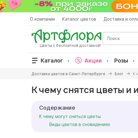
Перейти
к
основному
О компании
Каталог цветов
Доставка и опл
содержанию
Поиск
Цветы с бесплатной доставкой!
Каталог
Акции
Розы
Вы
Доставка цветов в Санкт-Петербурге
Блог
К 
здесь
К чему снятся цветы и 
Содержание
К чему могут сниться цветы
Виды цветов в сновидениях