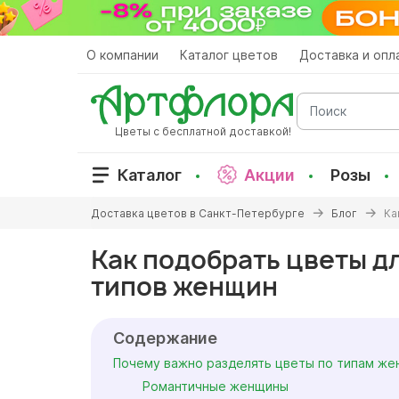
Перейти
к
основному
О компании
Каталог цветов
Доставка и опл
содержанию
Поиск
Цветы с бесплатной доставкой!
Каталог
Акции
Розы
Вы
Доставка цветов в Санкт-Петербурге
Блог
Ка
здесь
Как подобрать цветы д
типов женщин
Содержание
Почему важно разделять цветы по типам же
Романтичные женщины