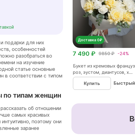
ставкой
Доставка 0₽
и подарки для них
еств, особенностей
7 490 ₽
9850 ₽
-24%
ложно разобраться во
ремени на изучение
Букет из кремовых француз
 одной статье основные
роз, эустом, диантусов, х...
н в соответствии с типом
Быстрый
Купить
ы по типам женщин
 рассказать об отношении
учше самых красивых
В
 интуитивно, поэтому они
овленные заранее