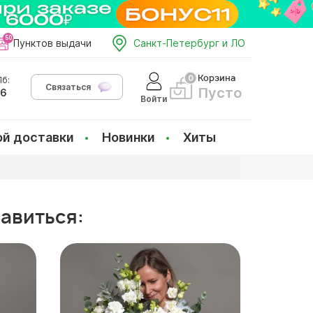
Пунктов выдачи
Санкт-Петербург и ЛО
Корзина
б:
Связаться
Пусто
66
Войти
ой доставки
Новинки
Хиты
равиться: