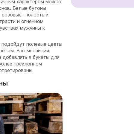
тичным характером можно
онов. Белые бутоны
 розовые – юность и
страсти и огненном
чувствах мужчины к
о подойдут полевые цветы
 летом. В композиции
е добавлять в букеты для
более преклонном
рпретированы.
ны