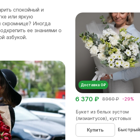
арить спокойный и
ке или яркую
й скромнице? Иногда
одкрепить ее знаниями о
ой азбукой.
Доставка 0₽
6 370 ₽
8960 ₽
-29%
Букет из белых эустом
(лизиантусов), кустовых
хризантем...
Быстрый
Купить