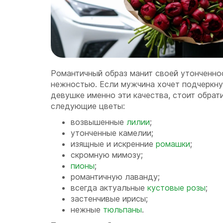
Романтичный образ манит своей утонченно
нежностью. Если мужчина хочет подчеркну
девушке именно эти качества, стоит обрат
следующие цветы:
возвышенные
лилии
;
утонченные камелии;
изящные и искренние
ромашки
;
скромную мимозу;
пионы
;
романтичную лаванду;
всегда актуальные
кустовые розы
;
застенчивые ирисы;
нежные
тюльпаны
.