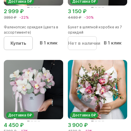
Доставка 0₽
Доставка 0₽
2 999 ₽
3 150 ₽
3850 ₽
-22%
4480 ₽
-30%
Фаленопсис орхидея (цвета в
Букет в шляпной коробке из 7
ассортименте)
орхидей
В 1 клик
В 1 клик
Купить
Нет в наличии
Доставка 0₽
Доставка 0₽
4 450 ₽
3 900 ₽