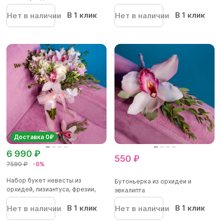
бутоньерка
В 1 клик
В 1 клик
Нет в наличии
Нет в наличии
Доставка 0₽
6 990 ₽
550 ₽
7590 ₽
-8%
Набор букет невесты из
Бутоньерка из орхидеи и
орхидей, лизиантуса, фрезии,
эвкалипта
роз...
В 1 клик
В 1 клик
Нет в наличии
Нет в наличии