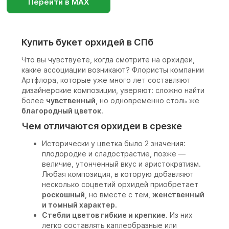
Перейти в МАХ
Купить букет орхидей в СПб
Что вы чувствуете, когда смотрите на орхидеи,
какие ассоциации возникают? Флористы компании
Артфлора, которые уже много лет составляют
дизайнерские композиции, уверяют: сложно найти
более
чувственный
, но одновременно столь же
благородный цветок
.
Чем отличаются орхидеи в срезке
Исторически у цветка было 2 значения:
плодородие и сладострастие, позже —
величие, утонченный вкус и аристократизм.
Любая композиция, в которую добавляют
несколько соцветий орхидей приобретает
роскошный
, но вместе с тем,
женственный
и томный характер
.
Стебли цветов гибкие и крепкие
. Из них
легко составлять каплеобразные или