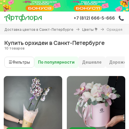
Перейти
к
основному
+7 (812) 666-5-666
содержанию
Вы
Доставка цветов в Санкт-Петербурге
Цветы 💐
Орхидея
здесь
Купить орхидеи в Санкт-Петербурге
10 товаров
☰
Фильтры
По популярности
Дешевле
Дороже