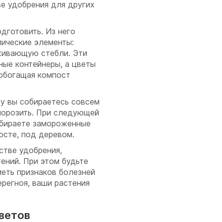
ве удобрения для других
дготовить. Из него
ические элементы:
рживающую стебли. Эти
ные контейнеры, а цветы
 обогащая компост
чу вы собираетесь совсем
аморозить. При следующей
забираете замороженные
осте, под деревом.
стве удобрения,
тений. При этом будьте
еть признаков болезней
ерегноя, ваши растения
ветов