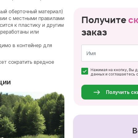
вый оберточный материал)
Получите
с
вии с местными правилами
сится к пластику и другим
заказ
ереработаны или
димо в контейнер для
жет сократить вредное
Имя
Нажимая на кнопку, Вы 
*
данных и соглашаетесь 
Персональные
ации
данные
*
Получить ск
В