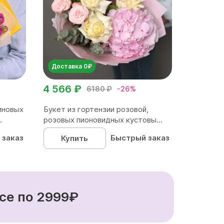
Доставка 0₽
4 566 ₽
6180 ₽
-26%
иновых
Букет из гортензии розовой,
.
розовых пионовидных кустовы...
 заказ
Быстрый заказ
Купить
се по 2999₽