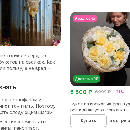
не только в сердцах
укетов на свалках. Как
и пользу, а не вред –
Доставка 0₽
знать
5 500 ₽
6999 ₽
-21%
те с целлофаном и
Букет из кремовых француз
чнет там гнить. Поэтому
роз и диантусов с эвкалип...
вать следующим шагам:
Быстрый
Купить
ические элементы из
ленты, пенопласт,