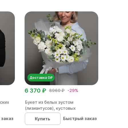
Доставка 0₽
6 370 ₽
8960 ₽
-29%
ских
Букет из белых эустом
(лизиантусов), кустовых
хризантем...
 заказ
Быстрый заказ
Купить