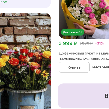
тере
Доставка 0₽
3 999 ₽
5800 ₽
-31%
Дофаминовый букет из мал
пионовидных кустовых роз..
Быстрый
Купить
В