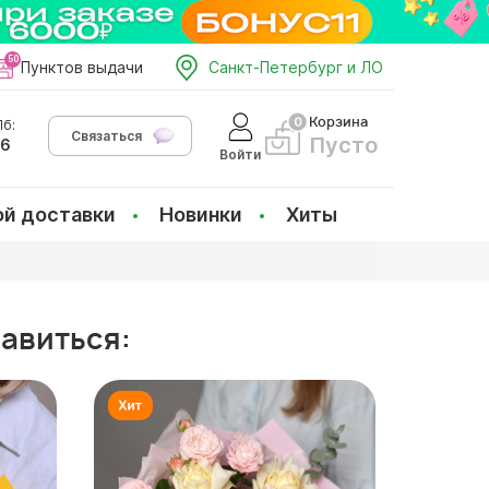
Пунктов выдачи
Санкт-Петербург и ЛО
Корзина
б:
Связаться
Пусто
66
Войти
ой доставки
Новинки
Хиты
равиться: