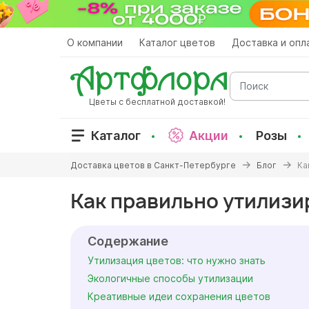
Перейти
к
основному
О компании
Каталог цветов
Доставка и опл
содержанию
Поиск
Цветы с бесплатной доставкой!
Каталог
Акции
Розы
Вы
Доставка цветов в Санкт-Петербурге
Блог
Ка
здесь
Как правильно утилизи
Содержание
Утилизация цветов: что нужно знать
Экологичные способы утилизации
Креативные идеи сохранения цветов