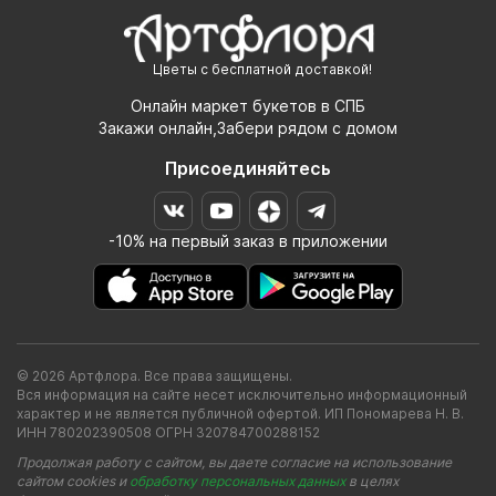
Цветы с бесплатной доставкой!
Онлайн маркет букетов в СПБ
Закажи онлайн,Забери рядом с домом
Присоединяйтесь
-10% на первый заказ в приложении
© 2026 Артфлора. Все права защищены.
Вся информация на сайте несет исключительно информационный
характер и не является публичной офертой. ИП Пономарева Н. В.
ИНН 780202390508 ОГРН 320784700288152
Продолжая работу с сайтом, вы даете согласие на использование
сайтом cookies и
обработку персональных данных
в целях