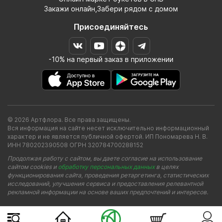
Закажи онлайн,Забери рядом с домом
Присоединяйтесь
-10% на первый заказ в приложении
© 2026 Артфлора. Все права защищены.
Вся информация на сайте несет исключительно информационный
характер и не является публичной офертой. ИП Пономарева Н. В.
ИНН 780202390508 ОГРН 320784700288152
Продолжая работу с сайтом, вы даете согласие на использование
сайтом cookies и
обработку персональных данных
в целях
функционирования сайта, проведения ретаргетинга, статистических
исследований, улучшения сервиса и предоставления релевантной
рекламной информации на основе ваших предпочтений и интересов.