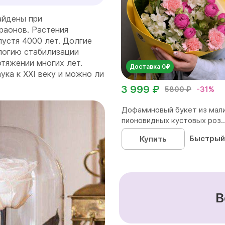
айдены при
раонов. Растения
пустя 4000 лет. Долгие
логию стабилизации
отяжении многих лет.
Доставка 0₽
ука к XXI веку и можно ли
3 999 ₽
5800 ₽
-31%
Дофаминовый букет из мал
пионовидных кустовых роз..
Быстрый
Купить
В