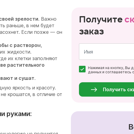
Получите
с
 своей зрелости
. Важно
ть раньше, в нем будет
заказ
 засохнет. Если позже — он
обы с растворо
м,
них жидкости.
де их клетки заполняют
Имя
ве растительного
Нажимая на кнопку, Вы 
*
данных и соглашаетесь 
Персональные
вают и сушат
.
данные
*
ную яркость и красоту.
Получить ск
не крошатся, в отличие от
и руками:
В
ехнологию не получится.