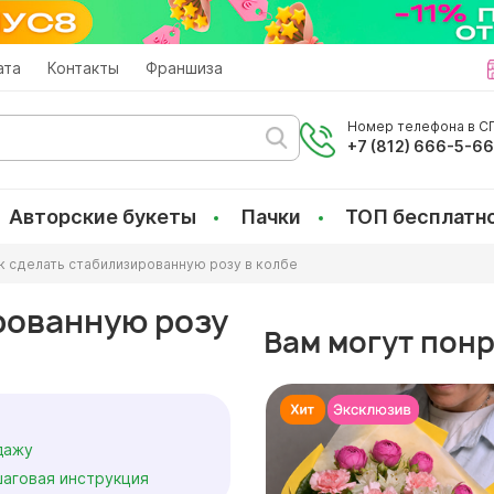
ата
Контакты
Франшиза
Номер телефона в СП
+7 (812) 666-5-6
Авторские букеты
Пачки
ТОП бесплатн
к сделать стабилизированную розу в колбе
рованную розу
Вам могут пон
дажу
шаговая инструкция