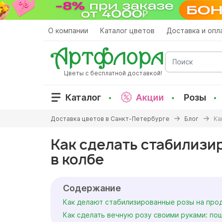
Перейти
к
основному
О компании
Каталог цветов
Доставка и опл
содержанию
Поиск
Цветы с бесплатной доставкой!
Каталог
Акции
Розы
Вы
Доставка цветов в Санкт-Петербурге
Блог
Ка
здесь
Как сделать стабилизи
в колбе
Содержание
Как делают стабилизированные розы на про
Как сделать вечную розу своими руками: по