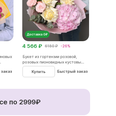
Доставка 0₽
4 566 ₽
6180 ₽
-26%
иновых
Букет из гортензии розовой,
.
розовых пионовидных кустовы...
 заказ
Быстрый заказ
Купить
се по 2999₽