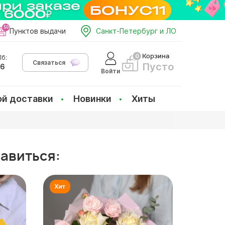
Пунктов выдачи
Санкт-Петербург и ЛО
Корзина
б:
Связаться
Пусто
66
Войти
ой доставки
Новинки
Хиты
равиться: