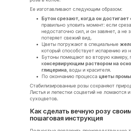
Ее изготавливают следующим образом:
Бутон срезают, когда он достигает
правильно уловить момент: если среза
недостаточно сил, и он завянет, а не
потеряет свежий вид.
Цветы погружают в специальные
жел
который способствует испарению из 
Бутоны помещают во вторую камеру, г
к
онсервирующим раствором на осно
глицерина
, воды и красителя.
По окончанию процесса
цветы промы
Стабилизированные розы сохраняют природ
Листья и лепестки соцветий не ломаются и 
сухоцветов.
Как сделать вечную розу своим
пошаговая инструкция
Полностью повторить производственную т