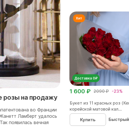
Доставка 0₽
1 600 ₽
2090 ₽
-23%
е розы на продажу
Букет из 11 красных роз (Ке
корейской матовой кал...
апатентована во Франции
 Жанетт Ламберт удалось
Быстрый
Купить
 Так появилась вечная