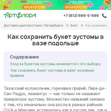
Перейти
к
основному
+7 (812) 666-5-666
содержанию
Вы
Доставка цветов в Санкт-Петербурге
Блог
Как сохранить б
здесь
Как сохранить букет эустомы в
вазе подольше
Содержание
Уход за букетом эустомы начинается с его выбора
Как сохранить букет эустомы в вазе: основные
правила
Техасский колокольчик, горечавка прерий, Лира-де-
Сан-Педро, лизиантус — как только не называют
прекрасную эустому. Множество названий связано
с тем, что изначально она росла в разных районах
США и Мексики, встречалась как в руслах рек, так и