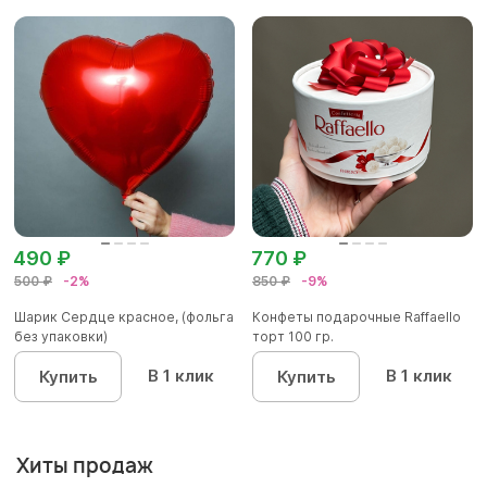
490 ₽
770 ₽
500 ₽
-2%
850 ₽
-9%
Шарик Сердце красное, (фольга
Конфеты подарочные Raffaello
без упаковки)
торт 100 гр.
В 1 клик
В 1 клик
Купить
Купить
Хиты продаж