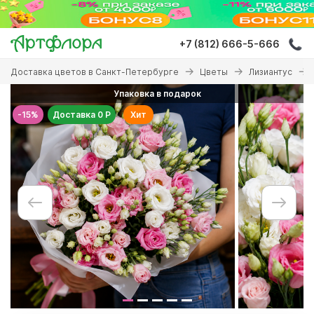
Перейти
к
основному
+7 (812) 666-5-666
содержанию
Вы
Доставка цветов в Санкт-Петербурге
Цветы
Лизиантус
здесь
Упаковка в подарок
-15%
Доставка 0 Р
Хит