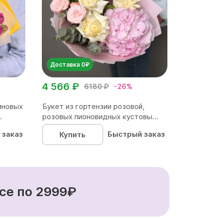
Доставка 0₽
4 566 ₽
6180 ₽
-26%
иновых
Букет из гортензии розовой,
.
розовых пионовидных кустовы...
 заказ
Быстрый заказ
Купить
се по 2999₽