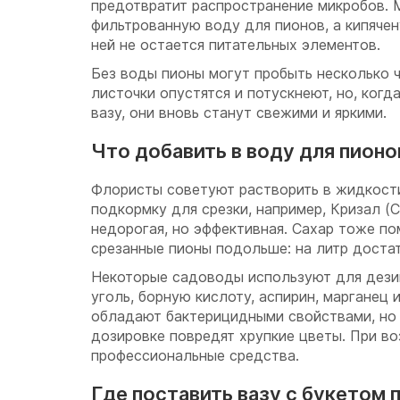
предотвратит распространение микробов.
фильтрованную воду для пионов, а кипяче
ней не остается питательных элементов.
Без воды пионы могут пробыть несколько ч
листочки опустятся и потускнеют, но, ког
вазу, они вновь станут свежими и яркими.
Что добавить в воду для пионо
Флористы советуют растворить в жидкост
подкормку для срезки, например, Кризал (C
недорогая, но эффективная. Сахар тоже п
срезанные пионы подольше: на литр доста
Некоторые садоводы используют для дези
уголь, борную кислоту, аспирин, марганец 
обладают бактерицидными свойствами, но
дозировке повредят хрупкие цветы. При в
профессиональные средства.
Где поставить вазу с букетом 