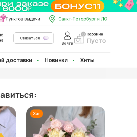
Пунктов выдачи
Санкт-Петербург и ЛО
Корзина
б:
Связаться
Пусто
66
Войти
ой доставки
Новинки
Хиты
равиться: