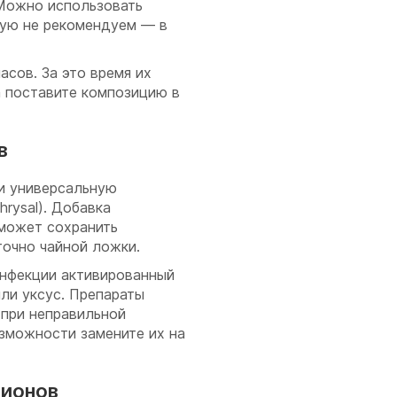
 Можно использовать
ную не рекомендуем — в
асов. За это время их
да поставите композицию в
в
и универсальную
hrysal). Добавка
оможет сохранить
точно чайной ложки.
нфекции активированный
или уксус. Препараты
 при неправильной
озможности замените их на
пионов