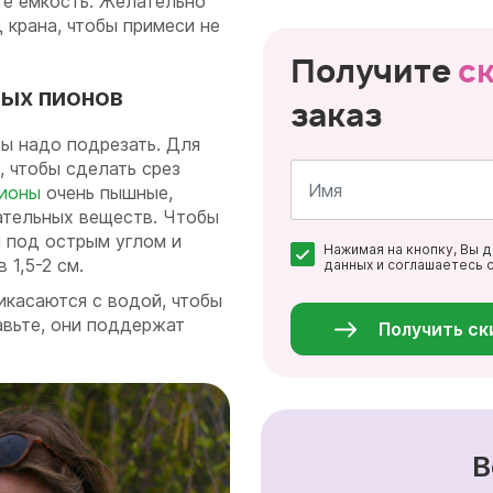
те емкость. Желательно
 крана, чтобы примеси не
Получите
с
ных пионов
заказ
ты надо подрезать. Для
, чтобы сделать срез
ионы
очень пышные,
ательных веществ. Чтобы
Имя
и под острым углом и
Нажимая на кнопку, Вы 
*
 1,5-2 см.
данных и соглашаетесь 
Персональные
икасаются с водой, чтобы
данные
*
авьте, они поддержат
Получить ск
В