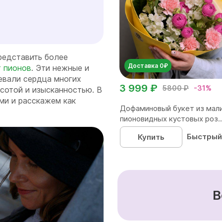
редставить более
Доставка 0₽
т пионов
. Эти нежные и
евали сердца многих
3 999 ₽
5800 ₽
-31%
сотой и изысканностью. В
ми и расскажем как
Дофаминовый букет из мал
пионовидных кустовых роз..
Быстрый
Купить
В