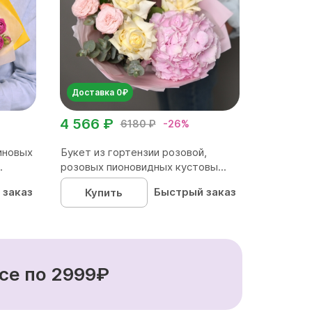
Доставка 0₽
4 566 ₽
6180 ₽
-26%
иновых
Букет из гортензии розовой,
.
розовых пионовидных кустовы...
 заказ
Быстрый заказ
Купить
се по 2999₽