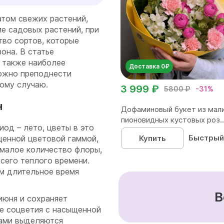
атом свежих растений,
е садовых растений, при
во сортов, которые
она. В статье
а также наиболее
Доставка 0₽
можно преподнести
бому случаю.
3 999 ₽
5800 ₽
-31%
н
Дофаминовый букет из мал
пионовидных кустовых роз..
од – лето, цветы в это
Быстрый
Купить
щенной цветовой гаммой,
емалое количество флоры,
сего теплого времени.
м длительное время
В
 июня и сохраняет
ие соцветия с насыщенной
ами выделяются