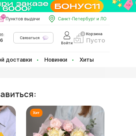
Пунктов выдачи
Санкт-Петербург и ЛО
Корзина
б:
Связаться
Пусто
66
Войти
ой доставки
Новинки
Хиты
равиться: