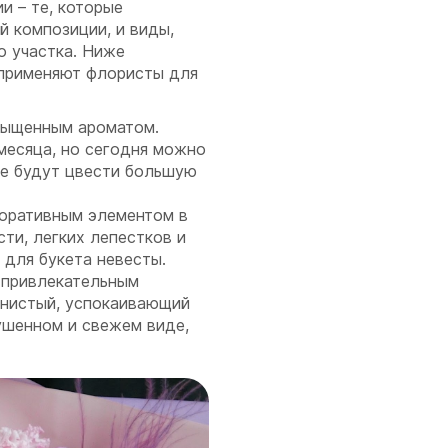
и – те, которые
й композиции, и виды,
о участка. Ниже
 применяют флористы для
сыщенным ароматом.
месяца, но сегодня можно
ые будут цвести большую
оративным элементом в
ти, легких лепестков и
 для букета невесты.
 привлекательным
янистый, успокаивающий
ушенном и свежем виде,