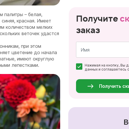
м палитры – белая,
Получите
с
 синяя, красная. Имеет
им количеством мелких
заказ
ескольких веточек удастся
онникам, при этом
аняет цветение до начала
ратные, имеют округлую
Имя
ными лепестками.
Нажимая на кнопку, Вы 
*
данных и соглашаетесь 
Персональные
данные
*
Получить ск
В