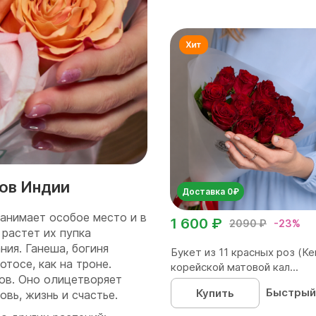
тов Индии
Доставка 0₽
анимает особое место и в
1 600 ₽
2090 ₽
-23%
с растет их пупка
ния. Ганеша, богиня
Букет из 11 красных роз (Ке
тосе, как на троне.
корейской матовой кал...
в. Оно олицетворяет
Быстрый
Купить
овь, жизнь и счастье.