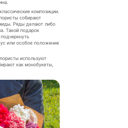
ина.
классические композиции.
Флористы собирают
миды. Ряды делают либо
ла. Такой подарок
ы подчеркнуть
тус или особое положение
лористы используют
обирают как монобукеты,