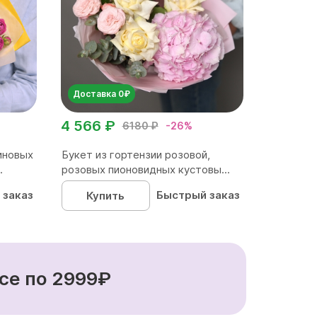
Доставка 0₽
4 566 ₽
6180 ₽
-26%
иновых
Букет из гортензии розовой,
.
розовых пионовидных кустовы...
 заказ
Быстрый заказ
Купить
се по 2999₽