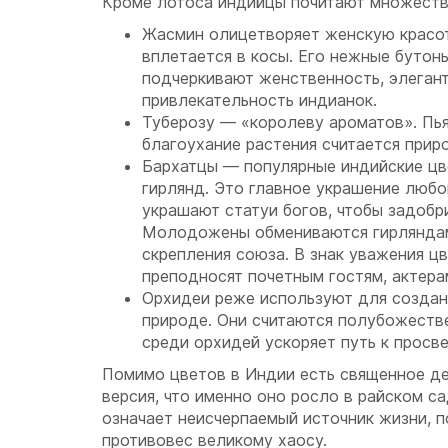
Кроме лотоса индийцы почитают множеств
Жасмин олицетворяет женскую красо
вплетается в косы. Его нежные бутон
подчеркивают женственность, элегант
привлекательность индианок.
Туберозу — «королеву ароматов». Пь
благоухание растения считается при
Бархатцы — популярные индийские цв
гирлянд. Это главное украшение любо
украшают статуи богов, чтобы задобри
Молодожены обмениваются гирляндам
скрепления союза. В знак уважения ц
преподносят почетным гостям, актера
Орхидеи реже используют для создани
природе. Они считаются полубожест
среди орхидей ускоряет путь к просв
Помимо цветов в Индии есть священное де
версия, что именно оно росло в райском са
означает неисчерпаемый источник жизни, п
противовес великому хаосу.