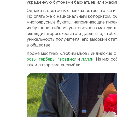
украшенную бутонами бархатцев или жасм
Однако в цветочных лавках встречаются и 
Но опять же с национальным колоритом. 
многоярусные букеты, напоминающие пира
из бутонов, либо из упаковочного материа
выглядит дорого-богато и дарят его, чтоб
уникальность получателя, его высокий ста
в обществе.
Кроме местных «любимчиков» индийские ф
розы
,
герберы
,
гвоздики
и
лилии
. Из них с
так и авторские ансамбли.