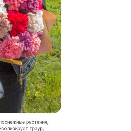
лоснежные растения,
мволизирует траур,