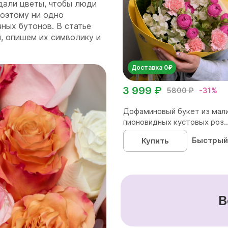
дали цветы, чтобы люди
поэтому ни одно
чных бутонов. В статье
, опишем их символику и
Доставка 0₽
3 999 ₽
5800 ₽
-31%
Дофаминовый букет из мал
пионовидных кустовых роз..
Быстрый
Купить
В