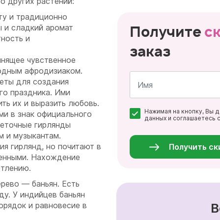
о других растений:
ту и традиционно
Получите
с
ы и сладкий аромат
ность и
заказ
янящее чувственное
родным афродизиаком.
еты для создания
го праздника. Ими
ть их и выразить любовь.
Имя
Нажимая на кнопку, Вы 
*
и в знак официального
данных и соглашаетесь 
веточные гирлянды
Персональные
данные
м и музыкантам.
*
я гирлянд, но почитают в
Получить ск
венными. Нахождение
етлению.
рево — баньян. Есть
ду. У индийцев баньян
В
орядок и равновесие в