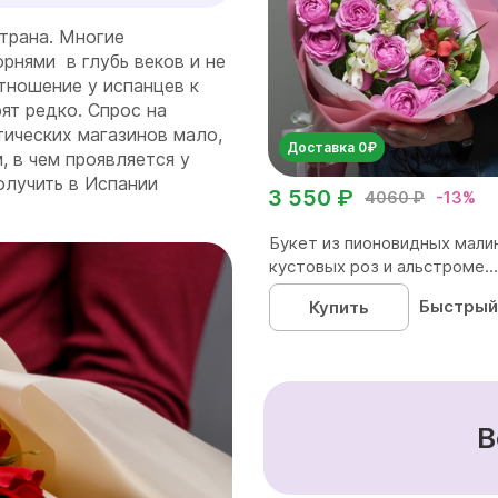
трана. Многие
рнями в глубь веков и не
тношение у испанцев к
ят редко. Спрос на
ических магазинов мало,
Доставка 0₽
, в чем проявляется у
олучить в Испании
3 550 ₽
4060 ₽
-13%
Букет из пионовидных мали
кустовых роз и альстроме...
Быстрый
Купить
В