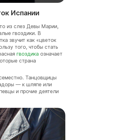
ток Испании
что из слез Девы Марии,
алые гвоздики. В
тка звучит как «цветок
ользу того, чтобы стать
расная
гвоздика
означает
которые страна
всеместно. Танцовщицы
адоры — к шляпе или
певцы и прочие деятели