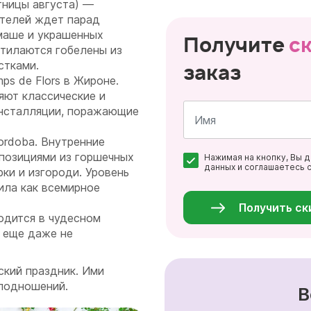
тницы августа) —
ителей ждет парад
-маше и украшенных
Получите
с
стилаются гобелены из
стками.
заказ
ps de Flors в Жироне.
яют классические и
инсталляции, поражающие
ordoba. Внутренние
Имя
позициями из горшечных
Нажимая на кнопку, Вы 
*
данных и соглашаетесь 
ки и изгороди. Уровень
Персональные
ла как всемирное
данные
*
Получить ск
одится в чудесном
, еще даже не
ский праздник. Ими
 подношений.
В