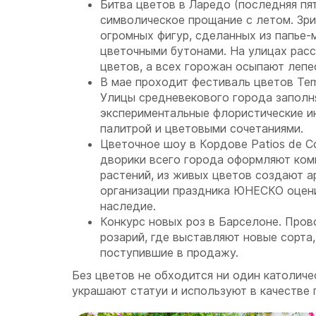
Битва цветов в Ларедо (последняя пя
символическое прощание с летом. Зр
огромных фигур, сделанных из папье
цветочными бутонами. На улицах рас
цветов, а всех горожан осыпают лепе
В мае проходит фестиваль цветов Tem
Улицы средневекового города заполн
экспериментальные флористические 
палитрой и цветовыми сочетаниями.
Цветочное шоу в Кордове Patios de C
дворики всего города оформляют ком
растений, из живых цветов создают ар
организации праздника ЮНЕСКО оцени
наследие.
Конкурс новых роз в Барселоне. Пров
розарий, где выставляют новые сорта
поступившие в продажу.
Без цветов не обходится ни один католиче
украшают статуи и используют в качестве