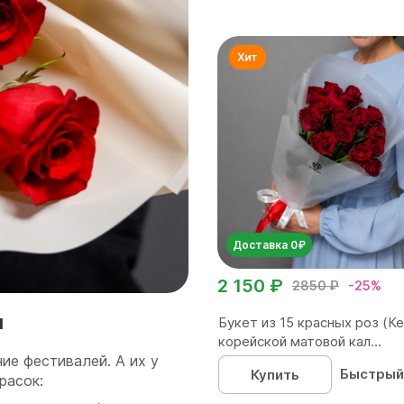
Доставка 0₽
2 150 ₽
2850 ₽
-25%
и
Букет из 15 красных роз (Ке
корейской матовой кал...
ие фестивалей. А их у
Быстрый
Купить
расок: