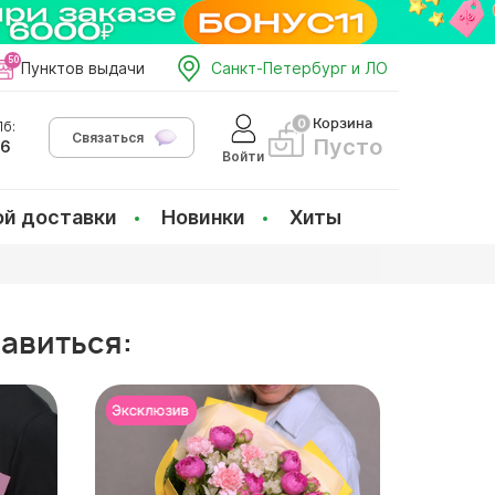
Пунктов выдачи
Санкт-Петербург и ЛО
Корзина
б:
Связаться
Пусто
66
Войти
ой доставки
Новинки
Хиты
равиться: