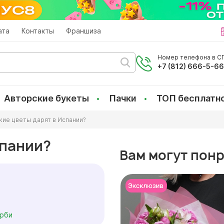
ата
Контакты
Франшиза
Номер телефона в СП
+7 (812) 666-5-6
Авторские букеты
Пачки
ТОП бесплатн
кие цветы дарят в Испании?
спании?
Вам могут пон
орби