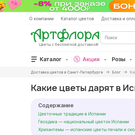
Перейти
к
основному
О компании
Каталог цветов
Доставка и опл
содержанию
Поиск
Цветы с бесплатной доставкой!
Каталог
Акции
Розы
Вы
Доставка цветов в Санкт-Петербурге
Блог
Ка
здесь
Какие цветы дарят в И
Содержание
Цветочные традиции в Испании
Гвоздика — национальный цветок Испании
Хризантемы — испанские цветы печали и ск