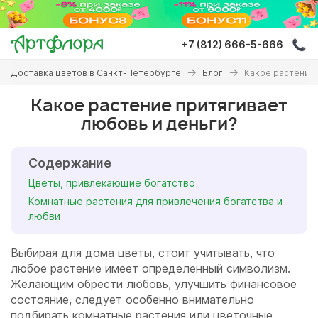
Перейти
к
основному
+7 (812) 666-5-666
содержанию
Вы
Доставка цветов в Санкт-Петербурге
Блог
Какое растение 
здесь
Какое растение притягивает
любовь и деньги?
Содержание
Цветы, привлекающие богатство
Комнатные растения для привлечения богатства и
любви
Выбирая для дома цветы, стоит учитывать, что
любое растение имеет определенный символизм.
Желающим обрести любовь, улучшить финансовое
состояние, следует особенно внимательно
подбирать комнатные растения или цветочные