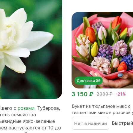
Доставка 0₽
3 150 ₽
3990 ₽
-21%
Букет из тюльпанов микс с
бщего с
розами
. Тубероза,
гиацинтами микс в розовой у
тель семейства
ьевидные ярко-зеленые
Быстрый
Нет в наличии
нем распускается от 10 до