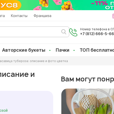
ата
Контакты
Франшиза
Номер телефона в СП
+7 (812) 666-5-6
Авторские букеты
Пачки
ТОП бесплатн
асавица тубероза: описание и фото цветка
писание и
Вам могут пон
озой