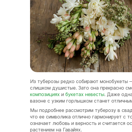
Из туберозы редко собирают монобукеты 
слишком душистые. Зато она прекрасно см
композициях
и
букетах невесты
. Даже одн
вазоне с узким горлышком станет отличны
Мы подробнее рассмотрим туберозу в свад
что ее символика отлично гармонирует с 
означает любовь и верность и считается 
растением на Гавайях.