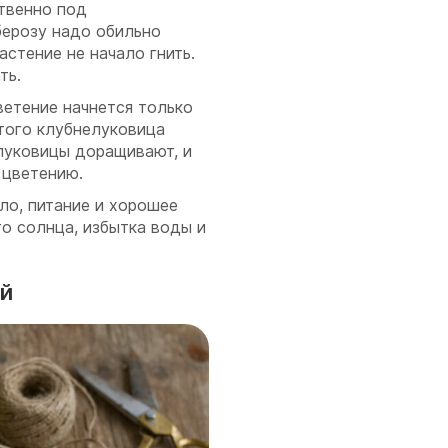
твенно под
берозу надо обильно
астение не начало гнить.
ть.
ветение начнется только
этого клубнелуковица
луковицы доращивают, и
 цветению.
ло, питание и хорошее
го солнца, избытка воды и
ой