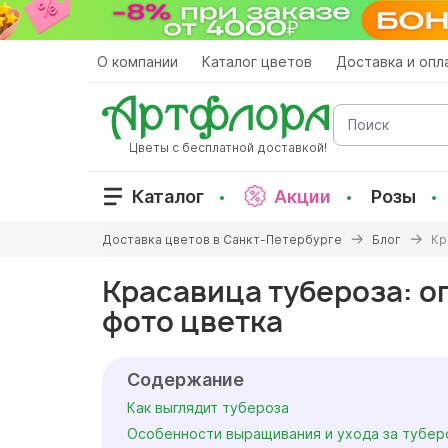
Перейти
к
основному
О компании
Каталог цветов
Доставка и опл
содержанию
Поиск
Цветы с бесплатной доставкой!
Каталог
Акции
Розы
Вы
Доставка цветов в Санкт-Петербурге
Блог
Кр
здесь
Красавица тубероза: о
фото цветка
Содержание
Как выглядит тубероза
Особенности выращивания и ухода за тубер