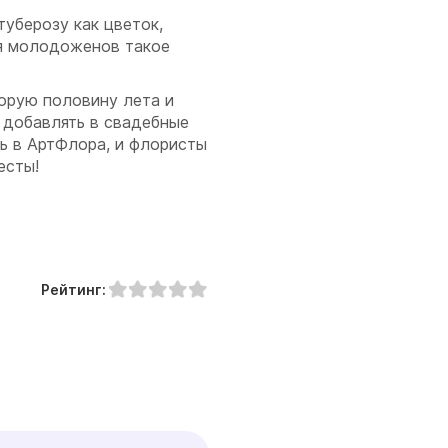
туберозу как цветок,
я молодоженов такое
торую половину лета и
 добавлять в свадебные
ь в АртФлора, и флористы
есты!
Рейтинг: