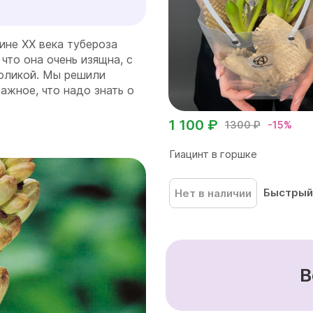
ине ХХ века тубероза
 что она очень изящна, с
оликой. Мы решили
ажное, что надо знать о
1 100 ₽
1300 ₽
-15%
Гиацинт в горшке
Быстрый
Нет в наличии
В