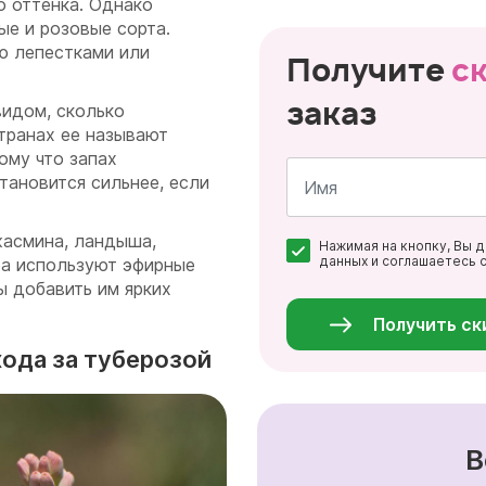
о оттенка. Однако
ые и розовые сорта.
ю лепестками или
Получите
с
заказ
видом, сколько
транах ее называют
ому что запах
тановится сильнее, если
Имя
жасмина, ландыша,
Нажимая на кнопку, Вы 
*
данных и соглашаетесь 
ра используют эфирные
Персональные
ы добавить им ярких
данные
*
Получить ск
ода за туберозой
В