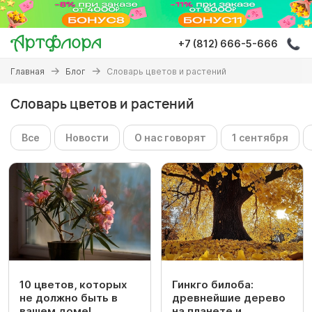
Перейти
к
основному
+7 (812) 666-5-666
содержанию
Вы
Главная
Блог
Словарь цветов и растений
здесь
Словарь цветов и растений
Все
Новости
О нас говорят
1 сентября
10 цветов, которых
Гинкго билоба:
не должно быть в
древнейшие дерево
вашем доме!
на планете и