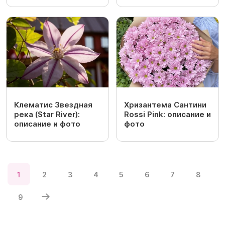
Клематис Звездная
Хризантема Сантини
река (Star River):
Rossi Pink: описание и
описание и фото
фото
1
2
3
4
5
6
7
8
9