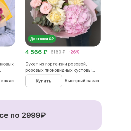
Доставка 0₽
4 566 ₽
6180 ₽
-26%
иновых
Букет из гортензии розовой,
.
розовых пионовидных кустовы...
 заказ
Быстрый заказ
Купить
се по 2999₽