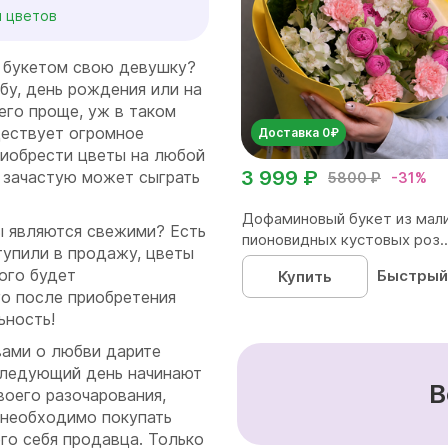
и цветов
 букетом свою девушку?
бу, день рождения или на
его проще, уж в таком
ществует огромное
Доставка 0₽
риобрести цветы на любой
3 999 ₽
 зачастую может сыграть
5800 ₽
-31%
Дофаминовый букет из мал
ты являются свежими? Есть
пионовидных кустовых роз..
тупили в продажу, цветы
ого будет
Быстрый
Купить
го после приобретения
ьность!
вами о любви дарите
следующий день начинают
В
воего разочарования,
 необходимо покупать
го себя продавца. Только