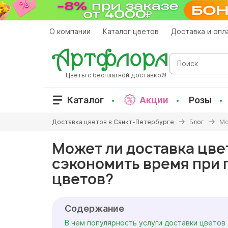
Перейти
к
основному
О компании
Каталог цветов
Доставка и опл
содержанию
Поиск
Цветы с бесплатной доставкой!
Каталог
Акции
Розы
Вы
Доставка цветов в Санкт-Петербурге
Блог
Мо
здесь
Может ли доставка цве
сэкономить время при 
цветов?
Содержание
В чем популярность услуги доставки цветов