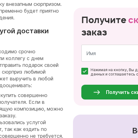
ку внезапным сюрпризом.
пременно будет приятно
Получите
с
дения.
заказ
лугой доставки
ходимо срочно
ли коллегу с днем
тправить подарок своей
Имя
Нажимая на кнопку, Вы 
*
й сюрприз любимой
данных и соглашаетесь 
жет выручить в любой
Персональные
данные
дооценивать:
*
Получить ск
 купить совершенно
получателя. Если в
дящую композицию, можно
заказу.
льзовались услугой
В
, так как ездить по
 совершенно не требуется.