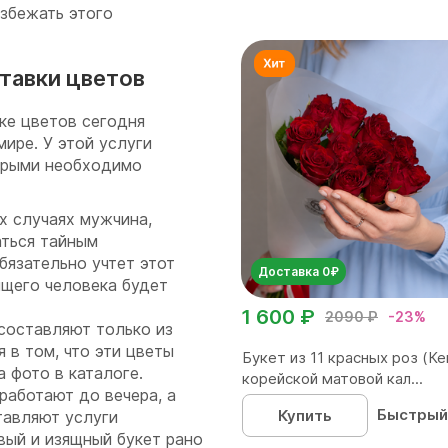
избежать этого
ставки цветов
ке цветов сегодня
ире. У этой услуги
орыми необходимо
х случаях мужчина,
аться тайным
бязательно учтет этот
Доставка 0₽
ящего человека будет
1 600 ₽
2090 ₽
-23%
составляют только из
 в том, что эти цветы
Букет из 11 красных роз (Ке
а фото в каталоге.
корейской матовой кал...
работают до вечера, а
Быстрый
Купить
тавляют услуги
вый и изящный букет рано