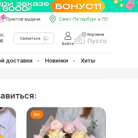
Пунктов выдачи
Санкт-Петербург и ЛО
Корзина
б:
Связаться
Пусто
66
Войти
ой доставки
Новинки
Хиты
равиться: