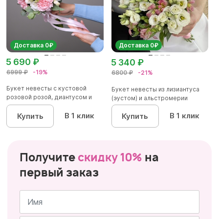
Доставка 0₽
Доставка 0₽
5 690 ₽
5 340 ₽
6999 ₽
-19%
6800 ₽
-21%
Букет невесты с кустовой
Букет невесты из лизиантуса
розовой розой, диантусом и
(эустом) и альстромерии
лиз...
В 1 клик
В 1 клик
Купить
Купить
Получите
скидку 10%
на
первый заказ
Имя