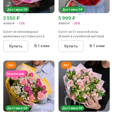
Доставка 0₽
Доставка 0₽
3 550 ₽
5 999 ₽
4060 ₽
-13%
9690 ₽
-38%
Букет из пионовидных
Букет из 51 красной розы
малиновых кустовых роз и
(Кения) в корейской матовой
альстроме...
уп...
В 1 клик
В 1 клик
Купить
Купить
Доставка 0₽
Доставка 0₽