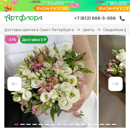
Перейти
к
основному
+7 (812) 666-5-666
содержанию
Вы
Доставка цветов в Санкт-Петербурге
Цветы
Свадебная фл
здесь
-21%
Доставка 0 Р