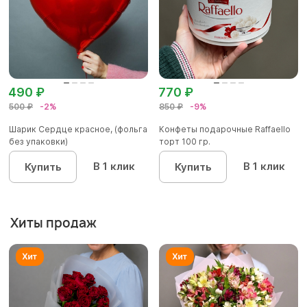
490 ₽
770 ₽
500 ₽
-2%
850 ₽
-9%
Шарик Сердце красное, (фольга
Конфеты подарочные Raffaello
без упаковки)
торт 100 гр.
В 1 клик
В 1 клик
Купить
Купить
Хиты продаж