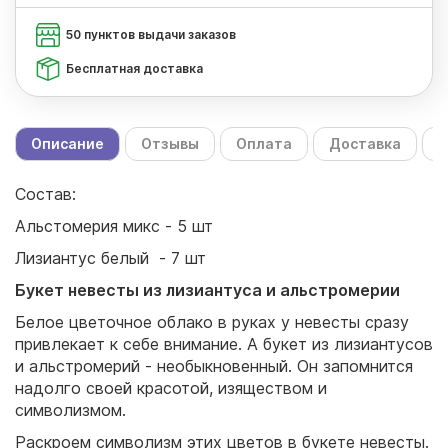
50 пунктов выдачи заказов
Бесплатная доставка
Описание
Отзывы
Оплата
Доставка
С
Состав:
Альстомерия микс - 5 шт
Лизиантус белый - 7 шт
Букет невесты из лизиантуса и альстромерии
Белое цветочное облако в руках у невесты сразу
привлекает к себе внимание. А букет из лизиантусов
и альстромерий - необыкновенный. Он запомнится
надолго своей красотой, изяществом и
символизмом.
Раскроем символизм этих цветов в букете невесты.