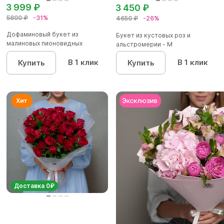
3 999 ₽
3 450 ₽
5800 ₽
-31%
4650 ₽
-26%
Дофаминовый букет из
Букет из кустовых роз и
малиновых пионовидных
альстромерии - М
кустовых роз...
В 1 клик
В 1 клик
Купить
Купить
Доставка 0₽