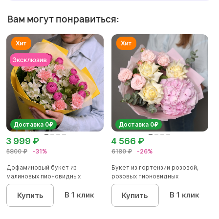
Вам могут понравиться:
Доставка 0₽
Доставка 0₽
3 999 ₽
4 566 ₽
5800 ₽
-31%
6180 ₽
-26%
Дофаминовый букет из
Букет из гортензии розовой,
малиновых пионовидных
розовых пионовидных
кустовых роз...
кустовы...
В 1 клик
В 1 клик
Купить
Купить