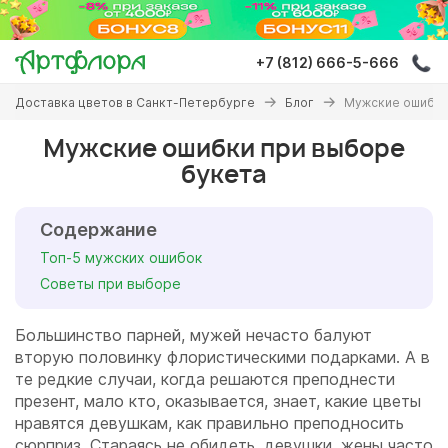
Перейти
к
основному
+7 (812) 666-5-666
содержанию
Вы
Доставка цветов в Санкт-Петербурге
Блог
Мужские ошибки
здесь
Мужские ошибки при выборе
букета
Содержание
Топ-5 мужских ошибок
Советы при выборе
Большинство парней, мужей нечасто балуют
вторую половинку флористическими подарками. А в
те редкие случаи, когда решаются преподнести
презент, мало кто, оказывается, знает, какие цветы
нравятся девушкам, как правильно преподносить
сюрприз. Стараясь не обидеть, девушки, жены часто