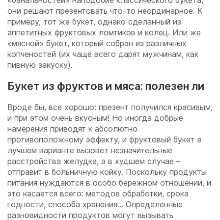
«банальностей» наподобие классического букета,
они решают презентовать что-то неординарное. К
примеру, тот же букет, однако сделанный из
аппетитных фруктовых ломтиков и колец. Или же
«мясной» букет, который собран из различных
копченостей (их чаще всего дарят мужчинам, как
пивную закуску).
Букет из фруктов и мяса: полезен ли
Вроде бы, все хорошо: презент получился красивым,
и при этом очень вкусным! Но иногда добрые
намерения приводят к абсолютно
противоположному эффекту, и фруктовый букет в
лучшем варианте вызовет незначительные
расстройства желудка, а в худшем случае –
отправит в больничную койку. Поскольку продукты
питания нуждаются в особо бережном отношении, и
это касается всего: методов обработки, срока
годности, способа хранения… Определенные
разновидности продуктов могут вызывать