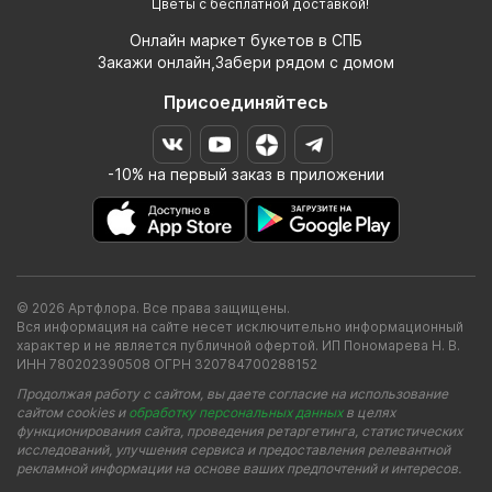
Цветы с бесплатной доставкой!
Онлайн маркет букетов в СПБ
Закажи онлайн,Забери рядом с домом
Присоединяйтесь
-10% на первый заказ в приложении
© 2026 Артфлора. Все права защищены.
Вся информация на сайте несет исключительно информационный
характер и не является публичной офертой. ИП Пономарева Н. В.
ИНН 780202390508 ОГРН 320784700288152
Продолжая работу с сайтом, вы даете согласие на использование
сайтом cookies и
обработку персональных данных
в целях
функционирования сайта, проведения ретаргетинга, статистических
исследований, улучшения сервиса и предоставления релевантной
рекламной информации на основе ваших предпочтений и интересов.