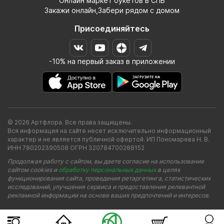
Онлайн маркет букетов в СПБ
Закажи онлайн,Забери рядом с домом
Присоединяйтесь
-10% на первый заказ в приложении
© 2026 Артфлора. Все права защищены.
Вся информация на сайте несет исключительно информационный
характер и не является публичной офертой. ИП Пономарева Н. В.
ИНН 780202390508 ОГРН 320784700288152
Продолжая работу с сайтом, вы даете согласие на использование
сайтом cookies и
обработку персональных данных
в целях
функционирования сайта, проведения ретаргетинга, статистических
исследований, улучшения сервиса и предоставления релевантной
рекламной информации на основе ваших предпочтений и интересов.