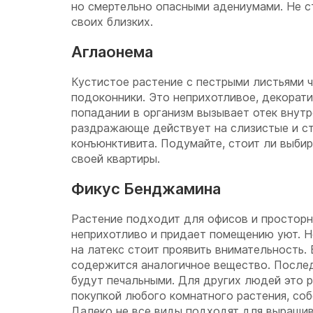
но смертельно опасными адениумами. Не с
своих близких.
Аглаонема
Кустистое растение с пестрыми листьями 
подоконники. Это неприхотливое, декорати
попадании в организм вызывает отек внутр
раздражающе действует на слизистые и ст
конъюнктивита. Подумайте, стоит ли выбир
своей квартиры.
Фикус Бенджамина
Растение подходит для офисов и просторн
неприхотливо и придает помещению уют. Н
на латекс стоит проявить внимательность. 
содержится аналогичное вещество. Послед
будут печальными. Для других людей это 
покупкой любого комнатного растения, со
Далеко не все виды подходят для выращив