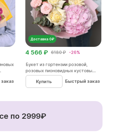
Доставка 0₽
4 566 ₽
6180 ₽
-26%
иновых
Букет из гортензии розовой,
.
розовых пионовидных кустовы...
 заказ
Быстрый заказ
Купить
се по 2999₽