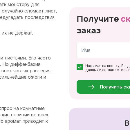
ать монстеру для
к случайно сломает лист,
Получите
с
редугадать последствия
заказ
 их не держат.
и листьями. Его часто
Имя
. Но диффенбахия
Нажимая на кнопку, Вы 
*
всех частях растения.
данных и соглашаетесь 
Персональные
 сильнейшие ожоги и
данные
*
Получить ск
спрос на комнатные
щие позиции во всех
го аромат приводит к
В