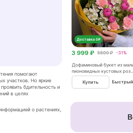
Доставка 0₽
3 999 ₽
5800 ₽
-31%
Дофаминовый букет из мал
пионовидных кустовых роз..
стения помогают
х участков. Но яркие
Быстрый
Купить
 проявить бдительность и
ений в целях
информацией о растениях,
В