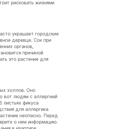
тоит рисковать жизнями
часто украшает городские
вное деревце. Сок при
енних органов,
ановится причиной
ать это растение для
ых холлов. Оно
о вот людям с аллергией
В листьях фикуса
ствия для аллергика
растение неопасно. Перед
берите о нем информацию.
ания в квартире.