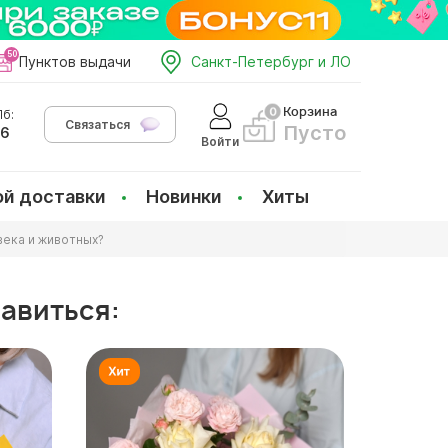
Пунктов выдачи
Санкт-Петербург и ЛО
Корзина
б:
Связаться
Пусто
66
Войти
ой доставки
Новинки
Хиты
ека и животных?
равиться: