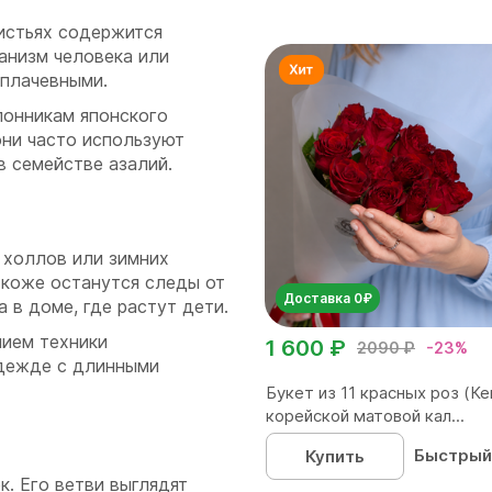
листьях содержится
анизм человека или
 плачевными.
лонникам японского
они часто используют
в семействе азалий.
 холлов или зимних
а коже останутся следы от
Доставка 0₽
 в доме, где растут дети.
нием техники
1 600 ₽
2090 ₽
-23%
одежде с длинными
Букет из 11 красных роз (Ке
корейской матовой кал...
Быстрый
Купить
. Его ветви выглядят