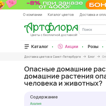
Перейти
к
основному
О компании
Каталог цветов
Доставка и опл
содержанию
Поиск
Цветы с бесплатной доставкой!
Каталог
Акции
Розы
Вы
Доставка цветов в Санкт-Петербурге
Блог
Оп
здесь
Опасные домашние рас
домашние растения оп
человека и животных?
Содержание
Азалия