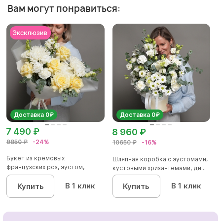
Вам могут понравиться:
Доставка 0₽
Доставка 0₽
7 490 ₽
8 960 ₽
9850 ₽
-24%
10650 ₽
-16%
Букет из кремовых
Шляпная коробка с эустомами,
французских роз, эустом,
кустовыми хризантемами, ди...
диантусов, х...
В 1 клик
В 1 клик
Купить
Купить